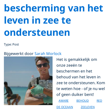
bescherming van het
leven in zee te
ondersteunen
Type: Post
Bijgewerkt door
Sarah Morlock
Het is gemakkelijk om
onze zeeën te
beschermen en het
behoud van het leven in
zee te ondersteunen. Kom
te weten hoe - of je nu wel
of geen duiker bent!
AWARE
BEHOUD
RED
DE OCEAAN
ZEELEVEN