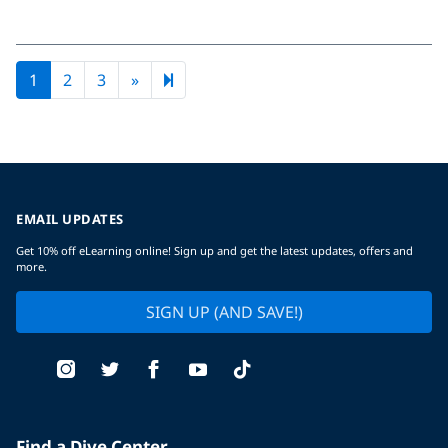
Next page
21
1
2
3
»
EMAIL UPDATES
Get 10% off eLearning online! Sign up and get the latest updates, offers and
more.
SIGN UP (AND SAVE!)
Find a Dive Center