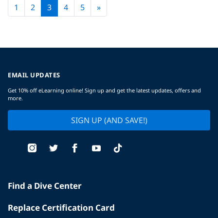
Next page
1
2
3
4
5
»
EMAIL UPDATES
Get 10% off eLearning online! Sign up and get the latest updates, offers and
more.
SIGN UP (AND SAVE!)
Find a Dive Center
Replace Certification Card