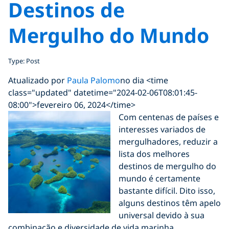
Destinos de
Mergulho do Mundo
Type: Post
Atualizado por
Paula Palomo
no dia <time
class="updated" datetime="2024-02-06T08:01:45-
08:00">fevereiro 06, 2024</time>
Com centenas de países e
interesses variados de
mergulhadores, reduzir a
lista dos melhores
destinos de mergulho do
mundo é certamente
bastante difícil. Dito isso,
alguns destinos têm apelo
universal devido à sua
combinação e diversidade de vida marinha,