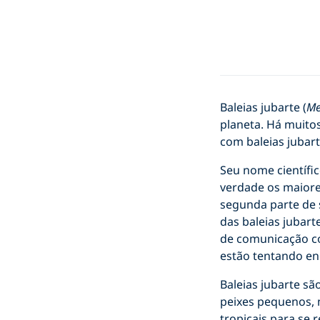
Baleias jubarte (
Me
planeta. Há muito
com baleias juba
Seu nome científico
verdade os maiore
segunda parte de 
das baleias jubart
de comunicação co
estão tentando en
Baleias jubarte sã
peixes pequenos, 
tropicais para se r