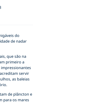
3
migáveis do
nidade de nadar
ais, que são na
am primeiro a
s impressionantes
 acreditam servir
lhos, as baleias
rio.
ntam de plâncton e
em para os mares