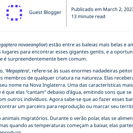
Publicado em March 2, 202
Guest Blogger
13 minute read
gaptera novaeangliae
) estão entre as baleias mais belas e a
s lugares para encontrar esses gigantes gentis, e a oportu
rte é surpreendentemente bem comum.
, ‘
Megaptera
‘, refere-se às suas enormes nadadeiras peitor
s membros de qualquer criatura na natureza. Elas receber
seu nome na Nova Inglaterra. Uma das características mai
e é que elas “cantam” debaixo d’água, emitindo sons que se
m outros indivíduos. Agora sabe-se que ao fazer esses baru
contrar um parceiro para reprodução ou marcar seu territó
o animais migratórios. Durante o verão polar, elas se alime
mas quando as temperaturas começam a baixar, elas part
eproduzir.