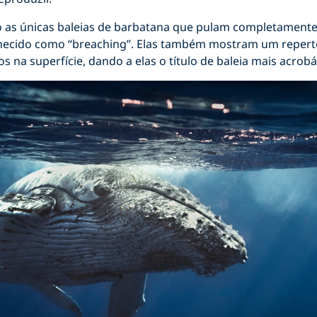
ão as únicas baleias de barbatana que pulam completamente
nhecido como “breaching”. Elas também mostram um repert
na superfície, dando a elas o título de baleia mais acrobá