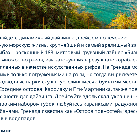
найдете динамичный дайвинг с дрейфом по течению,
ную морскую жизнь, крупнейший и самый зрелищный з
ибах – роскошный 183 -метровый круизный лайнер «Биан
 множество рэков, как затонувших в результате корабл
топленных в качестве искусственных рифов. На Гренаде 
ими только погружениями на рэки, но тогда вы рискуете
подводные парки скульптур, слившиеся с буйными мест
Соседние острова, Карриаку и Пти-Мартиника, также пр
жности для дайвинга. Дрейфуйте вдоль скал, украшенн
роким набором губок, любуйтесь каранксами, радужно
банами. Гренада известна как «Остров пряностей»; здес
в и водопадов.
винг