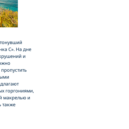
атонувший
ка С». На дне
екрушений и
можно
 пропустить
ными
едлагают
ых горгониями,
й макрелью и
ь также