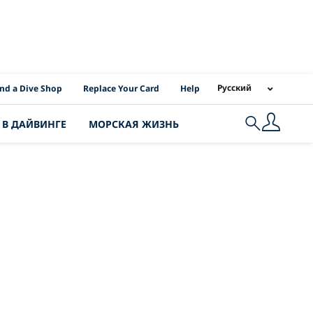
I Location Links
Русский
ind a Dive Shop
Replace Your Card
Help
 В ДАЙВИНГЕ
МОРСКАЯ ЖИЗНЬ
Search