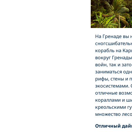
На Гренаде вы 
сногсшибатель
корабль на Кар
вокруг Гренады
войн, так и за
заниматься одн
рифы, стены и 
экосистемами. 
отличные возмо
кораллами и ши
креольскими гу
множество лесо
Отличный дай