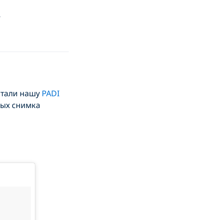
8
стали нашу
PADI
ных снимка