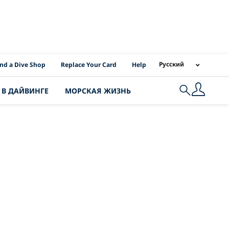
I Location Links
Русский
ind a Dive Shop
Replace Your Card
Help
 В ДАЙВИНГЕ
МОРСКАЯ ЖИЗНЬ
Search