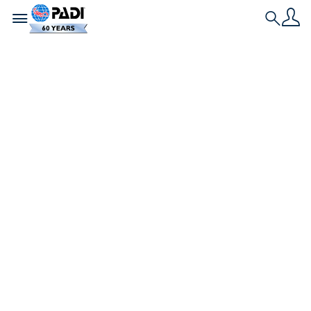
Toggle navigation
Search
Свежая история
Сообщество
океанических
Факелоносцев
PADI:
Празднование
самых больших
побед 2024 года
ради людей и
планеты