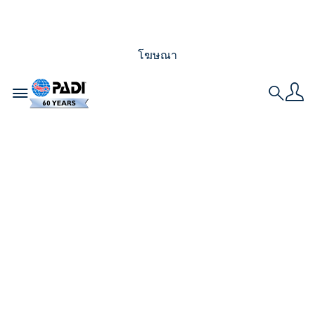
โฆษณา
Toggle navigation
Search
10 เหตุผลที่ควรออก
เดทกับนักดำน้ำ
เราทุกคนรู้ถึงความรู้สึกดึงดูดใจ และมันจะหวานขึ้นได้
อีกเมื่อเราพบว่าเป้าหมายของความรักของเรานั้นคือการ
ดำน้ำ มันก็ยิ่งดูน่าสนใจยิ่งขึ้นทันที การออกเดทกับนักดำ
น้ำหมายถึงความสัมพันธ์ที่ลึก (ตั้งใจเล่นคำ) ซึ้งยิ่งขึ้น นี่