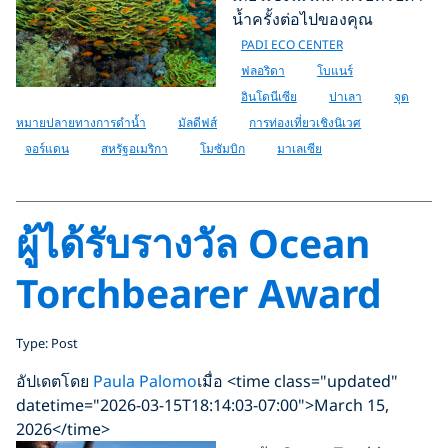
น้ำครั้งต่อไปของคุณ
PADI ECO CENTER
ฟลอริดา
โบแนร์
อินโดนีเซีย
ปาเลา
จุด
หมายปลายทางการดำน้ำ
มัลดีฟส์
การท่องเที่ยวเชิงนิเวศ
จอร์แดน
สหรัฐอเมริกา
โมซัมบิก
มาเลเซีย
ผู้ได้รับรางวัล Ocean
Torchbearer Award
Type: Post
อัปเดตโดย
Paula Palomo
เมื่อ <time class="updated"
datetime="2026-03-15T18:14:03-07:00">March 15,
2026</time>