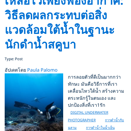
เหลือไว้เพียงฟองอากาศ:
วิธีลดผลกระทบต่อสิ่ง
แวดล้อมใต้น้ำในฐานะ
นักดำน้ำสคูบา
Type: Post
อัปเดตโดย
Paula Palomo
การลอยตัวที่ดีเป็นมากกว่า
ทักษะ มันคือวิธีการที่เรา
เคลื่อนไหวใต้น้ำ สร้างความ
ตระหนักรู้ในตนเอง และ
ปกป้องสิ่งที่เรา1รัก
DIGITAL UNDERWATER
PHOTOGRAPHER
การดำน้ำกับ
ฉลาม
การดำน้ำในน้ำเย็น