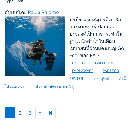
Type: Post
อัปเดตโดย
Paula Palomo
ปกป้องมหาสมุทรที่เรารัก
และค้นหาวิธีเปลี่ยนจุด
ประสงค์เป็นการกระทำใน
ฐานะนักดำน้ำในเดือน
เมษายนนี้ผ่านแคมเปญ Go
Eco! ของ PADI
GOECO!
GREEN FINS
PADI AWARE
PADI ECO
CENTER
การอนุรักษ์
ดำน้ำ
ไปบนเศษซาก
สัปดาห์แห่งการตระหนักรู้
Next page
4
1
2
3
»