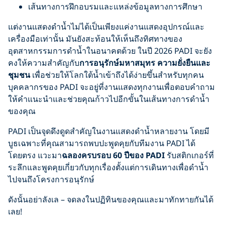
เส้นทางการฝึกอบรมและแหล่งข้อมูลทางการศึกษา
แต่งานแสดงดำน้ำไม่ได้เป็นเพียงแค่งานแสดงอุปกรณ์และ
เครื่องมือเท่านั้น มันยังสะท้อนให้เห็นถึงทิศทางของ
อุตสาหกรรมการดำน้ำในอนาคตด้วย ในปี 2026 PADI จะยัง
คงให้ความสำคัญกับ
การอนุรักษ์มหาสมุทร ความยั่งยืนและ
ชุมชน
เพื่อช่วยให้โลกใต้น้ำเข้าถึงได้ง่ายขึ้นสำหรับทุกคน
บุคคลากรของ PADI จะอยู่ที่งานแสดงทุกงานเพื่อตอบคำถาม
ให้คำแนะนำและช่วยคุณก้าวไปอีกขั้นในเส้นทางการดำน้ำ
ของคุณ
PADI เป็นจุดดึงดูดสำคัญในงานแสดงดำน้ำหลายงาน โดยมี
บูธเฉพาะที่คุณสามารถพบปะพูดคุยกับทีมงาน PADI ได้
โดยตรง แวะมา
ฉลองครบรอบ 60 ปีของ PADI
รับสติกเกอร์ที่
ระลึกและพูดคุยเกี่ยวกับทุกเรื่องตั้งแต่การเดินทางเพื่อดำน้ำ
ไปจนถึงโครงการอนุรักษ์
ดังนั้นอย่าลังเล – จดลงในปฏิทินของคุณและมาทักทายกันได้
เลย!