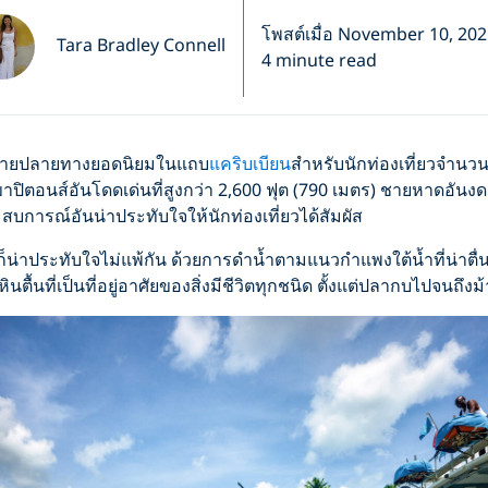
โพสต์เมื่อ November 10, 20
Tara Bradley Connell
4 minute read
ดหมายปลายทางยอดนิยมในแถบ
แคริบเบียน
สำหรับนักท่องเที่ยวจำนว
เขาปิตอนส์อันโดดเด่นที่สูงกว่า 2,600 ฟุต (790 เมตร) ชายหาดอันง
การณ์อันน่าประทับใจให้นักท่องเที่ยวได้สัมผัส
ศก็น่าประทับใจไม่แพ้กัน ด้วยการดำน้ำตามแนวกำแพงใต้น้ำที่น่าตื
ินตื้นที่เป็นที่อยู่อาศัยของสิ่งมีชีวิตทุกชนิด ตั้งแต่ปลากบไปจนถึงม้