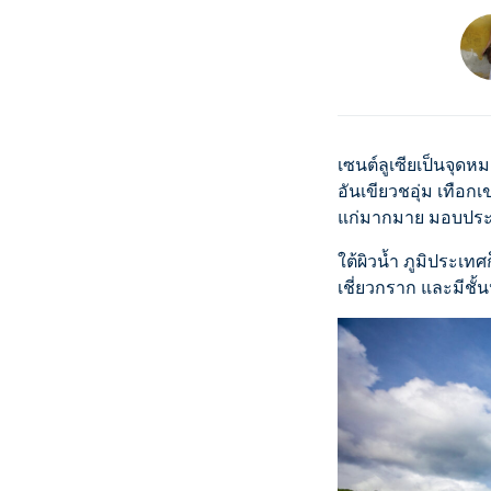
เซนต์ลูเซียเป็นจุ
อันเขียวชอุ่ม เทือก
แก่มากมาย มอบประสบ
ใต้ผิวน้ำ ภูมิประเท
เชี่ยวกราก และมีชั้นห