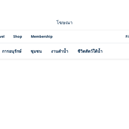
โฆษณา
PAD
vel
Shop
Membership
F
การอนุรักษ์
ชุมชน
งานดำน้ำ
ชีวิตสัตว์ใต้น้ำ