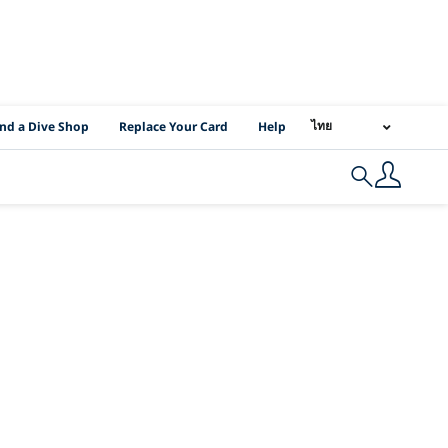
I Location Links
ไทย
ind a Dive Shop
Replace Your Card
Help
Search