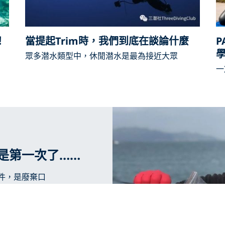
！
當提起Trim時，我們到底在談論什麼
P
眾多潜水類型中，休閒潜水是最為接近大眾
一
是第一次了……
件，是廢棄口