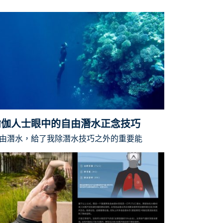
瑜伽人士眼中的自由潛水正念技巧
由潛水，給了我除潛水技巧之外的重要能