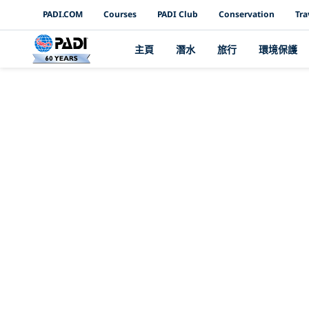
PADI Channels
PADI.COM
Courses
PADI Club
Conservation
Tra
主頁
潛水
旅行
環境保護