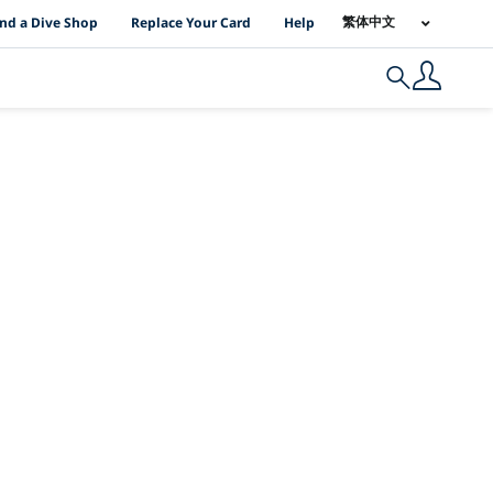
I Location Links
繁体中文
ind a Dive Shop
Replace Your Card
Help
Search