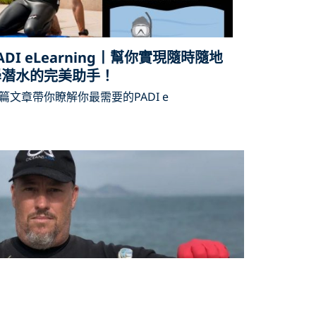
ADI eLearning丨幫你實現隨時隨地
學潜水的完美助手！
篇文章帶你瞭解你最需要的PADI e