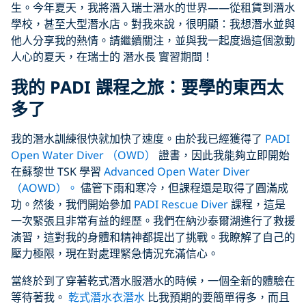
生。今年夏天，我將潛入瑞士潛水的世界——從租賃到潛水
學校，甚至大型潛水店。對我來說，很明顯：我想潛水並與
他人分享我的熱情。請繼續關注，並與我一起度過這個激動
人心的夏天，在瑞士的 潛水長 實習期間！
我的 PADI 課程之旅：要學的東西太
多了
我的潛水訓練很快就加快了速度。由於我已經獲得了
PADI
Open Water Diver （OWD）
證書，因此我能夠立即開始
在蘇黎世 TSK 學習
Advanced Open Water Diver
（AOWD）。
儘管下雨和寒冷，但課程還是取得了圓滿成
功。然後，我們開始參加
PADI Rescue Diver
課程，這是
一次緊張且非常有益的經歷。我們在納沙泰爾湖進行了救援
演習，這對我的身體和精神都提出了挑戰。我瞭解了自己的
壓力極限，現在對處理緊急情況充滿信心。
當終於到了穿著乾式潛水服潛水的時候，一個全新的體驗在
等待著我。
乾式潛水衣潛水
比我預期的要簡單得多，而且