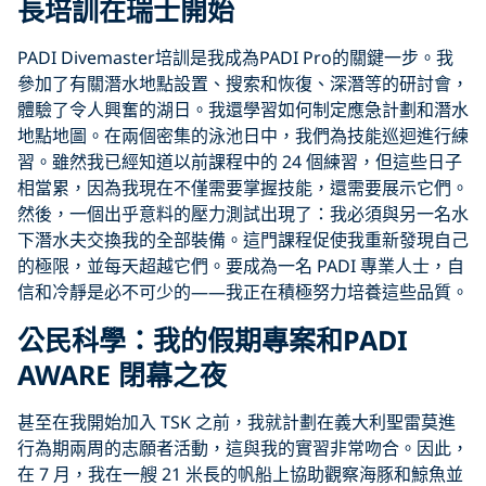
長培訓在瑞士開始
PADI Divemaster培訓是我成為PADI Pro的關鍵一步。我
參加了有關潛水地點設置、搜索和恢復、深潛等的研討會，
體驗了令人興奮的湖日。我還學習如何制定應急計劃和潛水
地點地圖。在兩個密集的泳池日中，我們為技能巡迴進行練
習。雖然我已經知道以前課程中的 24 個練習，但這些日子
相當累，因為我現在不僅需要掌握技能，還需要展示它們。
然後，一個出乎意料的壓力測試出現了：我必須與另一名水
下潛水夫交換我的全部裝備。這門課程促使我重新發現自己
的極限，並每天超越它們。要成為一名 PADI 專業人士，自
信和冷靜是必不可少的——我正在積極努力培養這些品質。
公民科學：我的假期專案和PADI
AWARE 閉幕之夜
甚至在我開始加入 TSK 之前，我就計劃在義大利聖雷莫進
行為期兩周的志願者活動，這與我的實習非常吻合。因此，
在 7 月，我在一艘 21 米長的帆船上協助觀察海豚和鯨魚並