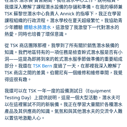
在潛水 潛水長 實習期間，我在潛水中心工作，説明租賃。
我還深入瞭解了課程潛水設備的存儲和準備。在我的導師兼
TSK 蘇黎世潛水中心負責人 Annick 的指導下，我正在學習
課程組織的行政流程。潛水學校在夏天超級繁忙。我協助青
少年體驗
體驗水肺潛水
，這激發了我激發下一代對潛水的
熱愛，同時也培養了環保意識。
從 TSK 商店團隊那裡，我學到了所有關於銷售潛水裝備的
知識。我們地區特有的一項任務是檢查幹式潛水服是否有小
洞——這是為即將到來的乾式潛水服季節做準備的重要組成
部分。我還在
TSK Bern
度過了一天，在那裡我深入瞭解了
TSK 商店之間的差異。伯爾尼有一個維修和維修車間，我覺
得這很有趣。
我還可以在 TSK 一年一度的設備測試日（Equipment
Testing Day）上提供説明，這是一個大型活動，潛水夫可
以在這裡嘗試不同的新裝備。我正在學習大量關於各種潛水
產品及其供應商的知識。氣氛和與其他潛水夫的交流令人難
以置信地激勵人心。