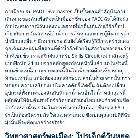
การฝึกอบรม PADI Divemaster เป็นขั้นตอนสำคัญในการ
เดินทางของฉันเพื่อที่จะเป็นมืออาชีพของ PADI ฉันได้สัมผัส
กับประสบการณ์วันแห่งทะเลสาบที่น่าตื่นเต้นกับเวิร์กช็อป
เกี่ยวกับการจัดสถานที่ดำน้ำ การค้นหาและการกู้คืน การดำ
น้ำลึกและอื่น ๆ อีกมากมาย ฉันยังได้เรียนรู้วิธีการสร้างแผน
ฉุกเฉินและแผนที่สถานที่ดำน้ำอีกด้วย ในสองวันของสระว่าย
น้ำที่เข้มข้น เราจะฝึกฝนสำหรับ Skills Circuit แม้ว่าฉันจะรู้
แบบฝึกหัด 24 แบบจากหลักสูตรก่อนหน้านี้แล้ว แต่ในช่วงนี้
ค่อนข้างเหนื่อย เพราะตอนนี้ฉันไม่เพียงแต่ต้องเชี่ยวชาญ
ทักษะเท่านั้น แต่ยังต้องแสดงทักษะเหล่านั้นด้วย จากนั้น การ
ทดสอบความเครียดแบบไม่คาดคิดก็เกิดขึ้น ฉันต้องเปลี่ยน
อุปกรณ์ทั้งหมดของฉันกับนักดำน้ำคนอื่นใต้น้ำ หลักสูตรนี้
ผลักดันให้ฉันค้นพบขีดจำกัดของตัวเองใหม่และก้าวข้ามขีด
จำกัดเหล่านั้นทุกวัน ในการทำงานเป็นมืออาชีพของ PADI
จำเป็นต้องมีความมั่นใจและความสงบ ซึ่งเป็นคุณสมบัติที่ฉัน
มุ่งมั่นที่จะพัฒนาอย่างจริงจัง
วิทยาศาสตร์พลเมือง: โปรเจ็กต์วันหยุด