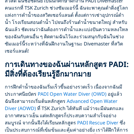
สวัสดี ฉันชื่อซิดนีย์ เป็นนักศึกษาฝึกงาน PADI Divemaster
คนแรกที่ TSK Zurich ช่วงซัมเมอร์นี้ ฉันจะพาคุณดำดิ่งสู่โลก
แห่งการดำน้ำของสวิตเซอร์แลนด์ ตั้งแต่การเช่าอุปกรณ์ดำ
น้ำ โรงเรียนสอนดำน้ำ ไปจนถึงร้านดำน้ำขนาดใหญ่ สำหรับ
ฉันแล้ว ชัดเจนว่าฉันต้องการดำน้ำและแบ่งปันความหลงใหล
ของฉันกับคนอื่น ๆ ติดตามฉันไว้และร่วมสนุกกับฉันในช่วง
ซัมเมอร์นี้ระหว่างที่ฉันฝึกงานในฐานะ Divemaster ที่สวิต
เซอร์แลนด์!
การเดินทางของฉันผ่านหลักสูตร PADI:
มีสิ่งที่ต้องเรียนรู้อีกมากมาย
การฝึกดำน้ำของฉันเริ่มเร็วขึ้นอย่างรวดเร็ว เนื่องจากฉันมี
ประกาศนียบัตร
PADI Open Water Diver (OWD)
อยู่แล้ว
ฉันจึงสามารถเริ่มต้นหลักสูตร
Advanced Open Water
Diver (AOWD)
ที่ TSK Zurich ได้ทันที แม้ว่าจะมีฝนตกและ
อากาศหนาวเย็น แต่หลักสูตรก็ประสบความสำเร็จอย่าง
สมบูรณ์ จากนั้นจึงได้เรียนหลักสูตร
PADI Rescue Diver
ซึ่ง
เป็นประสบการณ์ที่เข้มข้นและคุ้มค่าอย่างยิ่ง เราได้ฝึกให้การ