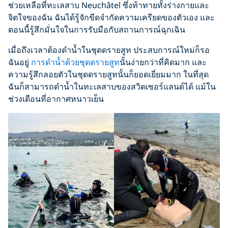
ช่วยเหลือที่ทะเลสาบ Neuchâtel ซึ่งท้าทายทั้งร่างกายและ
จิตใจของฉัน ฉันได้รู้จักขีดจำกัดความเครียดของตัวเอง และ
ตอนนี้รู้สึกมั่นใจในการรับมือกับสถานการณ์ฉุกเฉิน
เมื่อถึงเวลาต้องดำน้ำในชุดดรายสูท ประสบการณ์ใหม่ก็รอ
ฉันอยู่
การดำน้ำด้วยชุดดรายสูท
นั้นง่ายกว่าที่คิดมาก และ
ความรู้สึกลอยตัวในชุดดรายสูทนั้นก็ยอดเยี่ยมมาก ในที่สุด
ฉันก็สามารถดำน้ำในทะเลสาบของสวิตเซอร์แลนด์ได้ แม้ใน
ช่วงเดือนที่อากาศหนาวเย็น