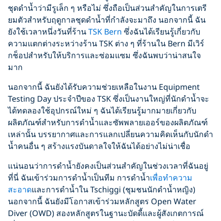
ชุดดำน้ำว่ามีรูเล็ก ๆ หรือไม่ ซึ่งถือเป็นส่วนสำคัญในการเตรี
ยมตัวสำหรับฤดูกาลชุดดำน้ำที่กำลังจะมาถึง นอกจากนี้ ฉัน
ยังใช้เวลาหนึ่งวันที่ร้าน
TSK Bern
ซึ่งฉันได้เรียนรู้เกี่ยวกับ
ความแตกต่างระหว่างร้าน TSK ต่าง ๆ ที่ร้านใน Bern มีเวิร์
กช็อปสำหรับให้บริการและซ่อมแซม ซึ่งฉันพบว่าน่าสนใจ
มาก
นอกจากนี้ ฉันยังได้รับความช่วยเหลือในงาน Equipment
Testing Day ประจำปีของ TSK ซึ่งเป็นงานใหญ่ที่นักดำน้ำจะ
ได้ทดลองใช้อุปกรณ์ใหม่ ๆ ฉันได้เรียนรู้มากมายเกี่ยวกับ
ผลิตภัณฑ์สำหรับการดำน้ำและซัพพลายเออร์ของผลิตภัณฑ์
เหล่านั้น บรรยากาศและการแลกเปลี่ยนความคิดเห็นกับนักดำ
น้ำคนอื่น ๆ สร้างแรงบันดาลใจให้ฉันได้อย่างไม่น่าเชื่อ
แน่นอนว่าการดำน้ำยังคงเป็นส่วนสำคัญในช่วงเวลาที่ฉันอยู่
ที่นี่ ฉันเข้าร่วมการดำน้ำเป็นทีม การดำน้ำ
เพื่อทำความ
สะอาด
และการดำน้ำใน Tschiggi (ชุมชนนักดำน้ำหญิง)
นอกจากนี้ ฉันยังมีโอกาสเข้าร่วมหลักสูตร Open Water
Diver (OWD) สองหลักสูตรในฐานะบัดดี้และผู้สังเกตการณ์