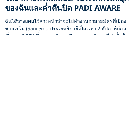
ของฉันและค่ำคืนปิด PADI AWARE
ฉันได้วางแผนไว้ล่วงหน้าว่าจะไปทำงานอาสาสมัครที่เมือง
ซานเรโม (Sanremo ประเทศอิตาลีเป็นเวลา 2 สัปดาห์ก่อน
เริ่มงานที่ TSK ซึ่งเหมาะกับการฝึกงานของฉันพอดี ดังนั้นใน
เดือนกรกฎาคม ฉันจึงช่วยเรือใบขนาด 21 เมตรสังเกตโลมา
และวาฬและบันทึกพฤติกรรมของพวกมัน เราได้พบกับวาฬ
สเปิร์มที่หายาก และไฮไลท์ก็คือการได้เห็นวาฬคูเวียร์
(Cuvier’s Beaked Whale) ที่พบได้ยาก ในช่วงสุดสัปดาห์ ฉัน
จะดำน้ำในเมืองอิมเปเรีย (Imperia) ที่อยู่ใกล้เคียง เพลิดเพลิน
กับชีวิตสัตว์ทะเลที่หลากหลายและทิวทัศน์ใต้น้ำที่สวยงาม
ของ
ชายฝั่งลิกูเรียน (Ligurian)
เพื่อปิดท้ายการฝึกงานของฉัน แอนนิคได้จัดงาน
PADI
AWARE
Night ซึ่งฉันได้แบ่งปันประสบการณ์ของฉันในทะเล
เมดิเตอร์เรเนียนกับผู้อื่นผ่านการนำเสนอ นับเป็นโอกาสที่ดี
เยี่ยมในการแลกเปลี่ยนความรู้และส่งเสริมความสนใจใน
วิทยาศาสตร์ของพลเมือง การใช้เวลาสองสัปดาห์ในทะเล
เมดิเตอร์เรเนียนทำให้ฉันหลงใหลในโลกใต้น้ำมากขึ้น และ