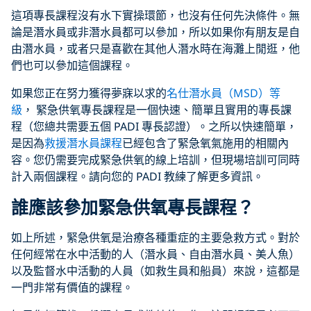
這項專長課程沒有水下實操環節，也沒有任何先決條件。無
論是潛水員或非潛水員都可以參加，所以如果你有朋友是自
由潛水員，或者只是喜歡在其他人潛水時在海灘上閒逛，他
們也可以參加這個課程。
如果您正在努力獲得夢寐以求的
名仕潛水員（MSD）等
級
， 緊急供氧專長課程是一個快速、簡單且實用的專長課
程（您總共需要五個 PADI 專長認證）。之所以快速簡單，
是因為
救援潛水員課程
已經包含了緊急氧氣施用的相關內
容。您仍需要完成緊急供氧的線上培訓，但現場培訓可同時
計入兩個課程。請向您的 PADI 教練了解更多資訊。
誰應該參加緊急供氧專長課程？
如上所述，緊急供氧是治療各種重症的主要急救方式。對於
任何經常在水中活動的人（潛水員、自由潛水員、美人魚）
以及監督水中活動的人員（如救生員和船員）來說，這都是
一門非常有價值的課程。