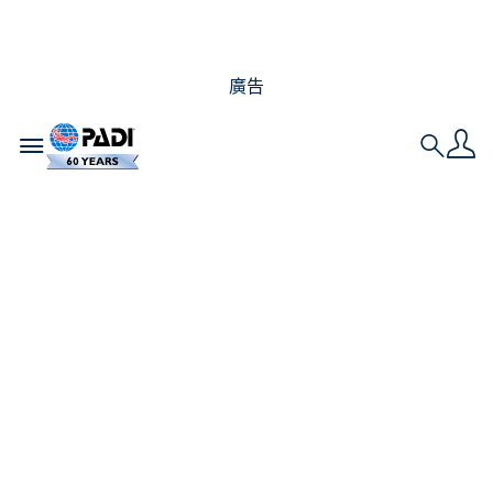
廣告
Toggle navigation
Search
為什麼每個潛水員都應
該學習緊急供氧專長