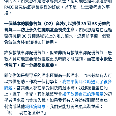
停的人。如果您不是潛水專業人士，您可能已經考慮過參加
PADI 緊急供氧專長課程的好處。以下是一些需要考慮的事
項。
一個基本的緊急氧氣（O2）套裝可以提供 39 到 58 分鐘的
氧氣——防止永久性癱瘓甚至喪失生命
。如果您經常在距離
醫療機構 30 分鐘路程以上的地方潛水，您應該準備一個緊
急氧氣套裝並知道如何使用。
許多救護車都配備氧氣，但並非所有救護車都配備氧氣。急
救人員可能需要幾分鐘或更長時間才能趕到，而
在潛水緊急
情況下，每一分鐘都很重要
。
即使你總是與專業的潛水運營商一起潛水，也未必總有人可
以提供幫助。作為一個初學者，
我在平衡耳朵時遇到了很多
問題
。當其他人都在享受愉快的潛水時，我卻獨自坐在船
上。過了一會兒，其他還沒學會
如何改善自己的耗氣量
的初
學者潛水員也會加入我。如果我們有人突然感到關節疼痛、
刺痛或其他
减压病跡象
，我們只能打開氧氣套裝並說：
「呃……現在怎麼辦？」