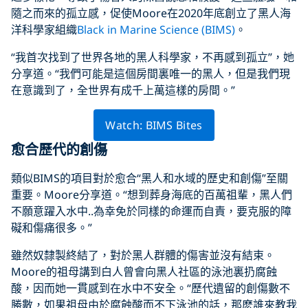
隨之而來的孤立感，促使Moore在2020年底創立了黑人海
洋科學家組織
Black in Marine Science (BIMS)
。
“我首次找到了世界各地的黑人科學家，不再感到孤立”，她
分享道。“我們可能是這個房間裏唯一的黑人，但是我們現
在意識到了，全世界有成千上萬這樣的房間。”
Watch: BIMS Bites
愈合歷代的創傷
類似BIMS的項目對於愈合“黑人和水域的歷史和創傷”至關
重要。Moore分享道。“想到葬身海底的百萬祖輩，黑人們
不願意躍入水中..為幸免於同樣的命運而自責，要克服的障
礙和傷痛很多。”
雖然奴隸製終結了，對於黑人群體的傷害並沒有結束。
Moore的祖母講到白人曾會向黑人社區的泳池裏扔腐蝕
酸，因而她一貫感到在水中不安全。“歷代遺留的創傷數不
勝數，如果祖母由於腐蝕酸而不下泳池的話，那麽誰來教我