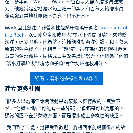
在十多年前，Weldon Wade-一位百慕大黑人潛水員註意
到，他經常是當地潛水船上唯一的黑人和百慕大籍潛水員，
並意識到當地社團既不遊泳，也不潛水。
Wade因此創建了非營利性組織珊瑚礁守衛者
Guardians of
the Reef
，以促使兒童和成年人“在水下張開眼睛”，來體驗
海洋，建立聯系。他希望，這樣能推動海洋保護，和百慕大
新的的藍色經濟。他稱自己“超酷”，旨在為他的群體打造有
意義的潛水體驗，團結成員為改善環境努力。他們參加例如
“潛水打擊垃圾” “清除獅子魚”等活動來拯救海洋。
觀看：潛水的多樣性和包容性
建立更多社團
“很多人以為海洋休閑活動是為某類人群特設的，其實不
然，”他說。“路上可能有一些障礙，”但都是可以克服的。
通常問題不在於財政方面，而是潛水船上多樣性的缺乏。
“我們到了某處，覺得受到歡迎，覺得回家能講個很棒的故