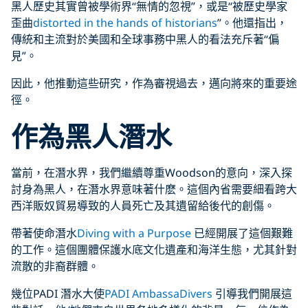
黑人歷史其實曾被學術界“無情的忽視”，或是“被歷史學家
歪曲
distorted in the hands of historians
”。他還指出，
傳統和主流對於美國和全球事務中黑人的看法充斥著“偏
見”。
因此，他推動這些研究，作為審視過去，邁向將來的重要途
徑。
作為黑人潛水
當前，在潛水界，我們繼續尊重Woodson的意向，深入探
討身為黑人，在潛水界意味著什麽。這個內省需要細看跨大
西洋販奴貿易導致的人員死亡及其遺留給後代的創傷。
帶著使命潛水
Diving with a Purpose
已經開展了這個艱難
的工作。這個團體保護水底文化遺產和海洋生態，尤其針對
流散的非裔群體。
幾位PADI 潛水大使
PADI AmbassaDivers
引導我們開展這