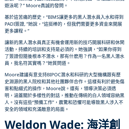
遊泳呢？” Moore真誠的發問。
基於這苦痛的歷史，“BIMS讓更多的黑人潛水員入水和得到
PADI簽證, ”她說，“這挺棒的，但我們需要更多資金來開展
更多課程。”
讓新的黑人潛水員真正有機會運用新的技巧開展科研和休閑
活動，持續的培訓和支持是必須的。她強調，“如果你得到
了簽證但隨後根本不潛水，那有什麽用？作為一名黑人潛水
員，我名符其實嗎？”她質問道。
Moore建議有意支持BIPOC潛水和科研的大型機構跟有歷
史淵源的黑人院校和其他社團夥伴合作。這樣有利於避免傷
害和點綴式的操作，Moore說。還有，領導決策必須透
明，涵蓋關於多樣性的對話，推動在傳統的白人領域容納黑
人。沒有這些“預備工作”，震驚和恐懼可能導致黑人涉入不
安全的領域和充滿敵意的局面。
Weldon Wade: 海洋創