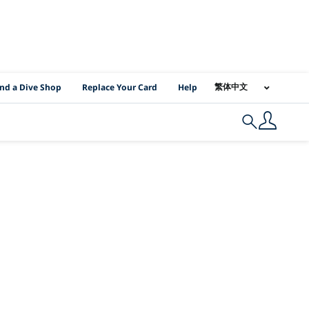
I Location Links
繁体中文
ind a Dive Shop
Replace Your Card
Help
Search