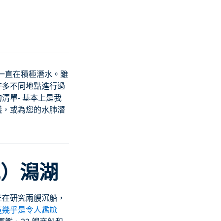
一直在積極潛水。雖
許多不同地點進行過
清單- 基本上是我
議，或為您的水肺潛
克）潟湖
正在研究兩艘沉船，
這幾乎是令人尷尬