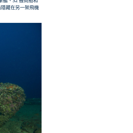
艦、32 艘商船和
船隱藏在另一架飛機