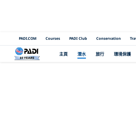
PADI Channels
PADI.COM
Courses
PADI Club
Conservation
Tra
主頁
潛水
旅行
環境保護