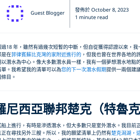
發佈於 October 8, 2023
Guest Blogger
1 minute read
過18 年，雖然有過幾次短暫的中斷，但自從獲得認證以來，我
都是在
菲律賓蘇比克灣的家附近進行的
，但我也曾在世界各地的
以潛水為中心。像大多數潛水員一樣，我有一個夢想潛水地點的
清單。我希望我的清單可以為
您的下一次潛水假期
提供一兩個建
個條目。
羅尼西亞聯邦楚克（特魯
沉船上進行，有時是滲透潛水，但大多數只是室外潛水。我目前
且正在尋找另外三艘。所以，我的願望清單上仍然有
楚克潟湖，