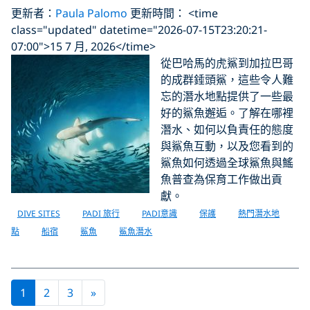
更新者：
Paula Palomo
更新時間： <time
class="updated" datetime="2026-07-15T23:20:21-
07:00">15 7 月, 2026</time>
從巴哈馬的虎鯊到加拉巴哥
的成群錘頭鯊，這些令人難
忘的潛水地點提供了一些最
好的鯊魚邂逅。了解在哪裡
潛水、如何以負責任的態度
與鯊魚互動，以及您看到的
鯊魚如何透過全球鯊魚與鰩
魚普查為保育工作做出貢
獻。
DIVE SITES
PADI 旅行
PADI意識
保護
熱門潛水地
點
船宿
鯊魚
鯊魚潛水
Next page
1
2
3
»