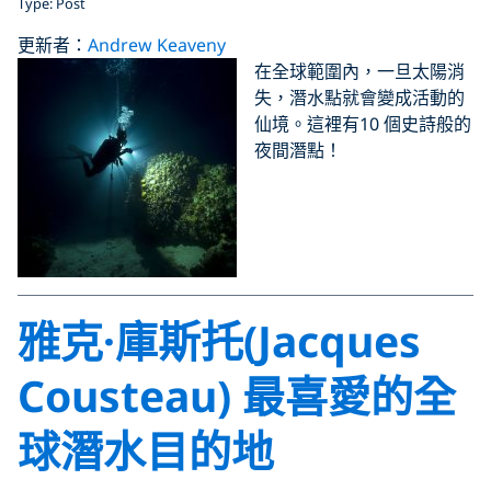
Type: Post
更新者：
Andrew Keaveny
在全球範圍內，一旦太陽消
失，潛水點就會變成活動的
仙境。這裡有10 個史詩般的
夜間潛點！
雅克·庫斯托(Jacques
Cousteau) 最喜愛的全
球潛水目的地