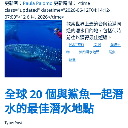
更新者：
Paula Palomo
更新時間： <time
class="updated" datetime="2026-06-12T04:14:12-
07:00">12 6 月, 2026</time>
探索世界上最適合與鯨鯊同
遊的潛水目的地，包括何時
前往以獲得最佳邂逅。
PADI 旅行
浮 潛
海洋生
物
熱門潛水地點
鯊魚
鯨鯊
全球 20 個與鯊魚一起潛
水的最佳潛水地點
Type: Post