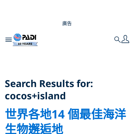
廣告
Toggle navigation
Search
Search Results for:
cocos+island
Search Results for:
cocos+island
世界各地14 個最佳海洋
生物邂逅地