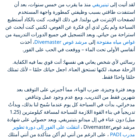
لقد أتيت إلى
تينيريفي
منذ ما يقرب من خمس سنوات، بعد أن
استنفدت طاقتي بسبب وظيفتي كمطورة واجهة المستخدم
لصفحات الإنترنت في بولندا. في ذلك الوقت، كنت بالكاد أستطيع
السباحة ولم يكن لدي أي فكرة عن الغوص، لكنني كنت أبحث عن
استراحة من حياتي. وبعد التسجيل في جميع الدورات التدريبية من
غواص مياه مفتوحة
إلى
مرشد غوص Divemaster
، أخذت
أنفاسي الأولى تحت الماء – ووقعت في الحب على الفور.
رسالتي لأي شخص يعاني هي نفسها: أنت قوي بما فيه الكفاية.
الرحلة صعبة، لكنها تستحق العناء. اجعل حياتك حلمًا – لأنك تمتلك
حلمًا واحدًا فقط.
وبعد فترة وجيزة، ضرب الوباء، مما أجبرني على التوقف بعد
شهرين فقط من التدريب. ومع عدم وجود عمل وتناقص
مدخراتي، بدأت في السباحة كل يوم عندما سُمح لنا بذلك، وبدأتُ
تدريجياً في بناء القوة اللازمة للسباحة لمسافة كيلومترين (1.25
ميل) دون عناء في إل ميدانو بتينيريفي. وبعد حصولي على شهادة
مرشد غوصDivemaster ،
انتقلت على الفور إلى دورة تطوير
مدرب PADI
، على الرغم من أنني لم أكن متأكدة من أنني أمتلك