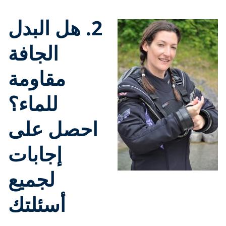
2.
هل البدل
الجافة
مقاومة
للماء؟
احصل على
إجابات
لجميع
أسئلتك