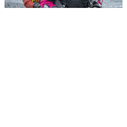
دورة قصيرة قيمتها كبيرة
بدون ذكر أسماء، هناك بعض دورات التخصص الممتعة، ولكنها
ليست ضرورية بنسبة 100٪. غواص البدلة الجافة ليست واحدة
من تلك الدورات.
تُعلمك دورة تخصص غواص البدلة الجافةPADI مهارات السلامة
الضرورية.
لا ينبغي لأحد أن يغوص مرتديًا بدلة جافة دون اكتساب
الخبرة الكافية من خلال التدريب أو التوجيه.
تغطي دورة البدلة الجافة أيضًا كيفية إجراء الإصلاحات والصيانة
الأساسية. لذلك، سواء كنت تفكر في شراء بدلة جافة أو تريد فقط
معرفة ما إذا كانت غوص البدلة الجافة مناسب لك، فإن غواص
البدلة الجافة ذات قيمة ممتازة.