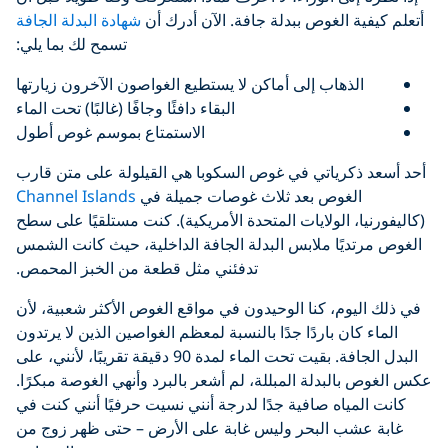
أتعلم كيفية الغوص ببدلة جافة. الآن أدرك أن
شهادة البدلة الجافة
تسمح لك بما يلي:
الذهاب إلى أماكن لا يستطيع الغواصون الآخرون زيارتها
البقاء دافئًا وجافًا (غالبًا) تحت الماء
الاستمتاع بموسم غوص أطول
أحد أسعد ذكرياتي في غوص السكوبا هي القيلولة على متن قارب
الغوص بعد ثلاث غوصات جميلة في
Channel Islands
(كاليفورنيا، الولايات المتحدة الأمريكية). كنت مستلقيًا على سطح
الغوص مرتديًا ملابس البدلة الجافة الداخلية، حيث كانت الشمس
تدفئني مثل قطعة من الخبز المحمص.
في ذلك اليوم، كنا الوحيدون في مواقع الغوص الأكثر شعبية، لأن
الماء كان باردًا جدًا بالنسبة لمعظم الغواصين الذين لا يرتدون
البدل الجافة. بقيت تحت الماء لمدة 90 دقيقة تقريبًا، لأنني، على
عكس الغوص بالبدلة المبللة، لم أشعر بالبرد وأنهي الغوصة مبكرًا.
كانت المياه صافية جدًا لدرجة أنني نسيت حرفيًا أنني كنت في
غابة عشب البحر وليس غابة على الأرض – حتى ظهر زوج من