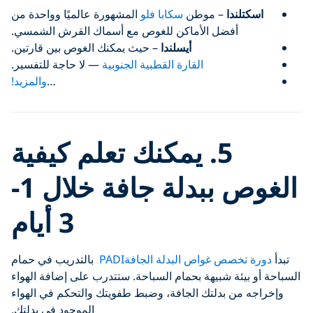
اسكتلندا
– موطن
سكابا فلو
المشهورة عالميًا وواحدة من
أفضل الأماكن للغوص مع أسماك القرش الشمسي.
أيسلندا
– حيث يمكنك الغوص بين قارتين.
القارة القطبية الجنوبية
— لا حاجة للتفسير.
…
والمزيد!
5.
يمكنك تعلم كيفية
الغوص ببدلة جافة خلال 1-
3 أيام
تبدأ
دورة تخصص غواص البدلة الجافةPADI
بالتدريب في حمام
السباحة أو بيئة شبيهة بحمام السباحة. ستتدرب على إضافة الهواء
وإخراجه من بدلتك الجافة، وضبط طفويتك والتحكم في الهواء
الموجود في بدلتك.