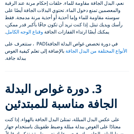
نعم، البدل الجافة مقاومة للماء. حلقات إحكام مرنة عند الرقبة
والمعصمين تمنع دخول الماء. تحتوي البدلات الجافة أيضًا على
سوسته مقاومة للماء وإما أحذية أو أحذية مرنة مدمجة. فقط
رأسك ويديك تبتل. إذا كنت تريد أن تكون جافًا بأكبر قدر ممكن،
يمكنك أيضًا ارتداء القفازات الجافة
وقناع الوجه الكامل
.
في دورة تخصص غواص البدلة الجافةPADI ، ستتعرف على
الأنواع المختلفة من البدل الجافة
بالإضافة إلى تعلم كيفية الغوص
ببدلة جافة.
3.
دورة غواص البدلة
الجافة مناسبة للمبتدئين
على عكس البدل المبللة، تمتلئ البدل الجافة بالهواء. إذا كنت
معتادًا على الغوص ببدلة مبللة وضبط طفويتك باستخدام جهاز
ضبط الطفو الخاص بك، فيجب عليك تغيير طريقة تفكيرك قليلاً.