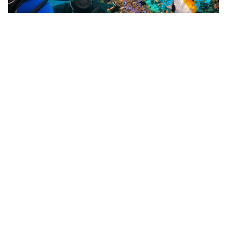
名仕潜水员与潜水长对
比
如你所见，这两个资质都代表着经验丰富、知识渊博的水肺
潜水员。但简而言之，
PADI 名仕潜水员
是休闲潜水员能达
到的最高级别，没有更高级别了。相反，
PADI 潜水长
认证
是专业潜水员阶梯上的第一步。
那么，什么是 “大师潜水员” 呢？
似乎相似的名称还不够多，有些人也会将
名仕潜水员
称为 “
PADI 大师潜水员” 认证 —— 但通常指的是同一回事。实际
上并没有官方的 “PADI 大师潜水员” 认证，你可以在下方查
看完整的 PADI 认证列表。