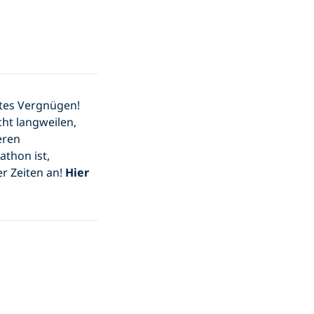
ntes Vergnügen!
cht langweilen,
eren
thon ist,
er Zeiten an!
Hier