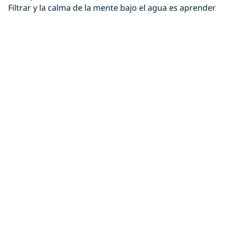
Filtrar y la calma de la mente bajo el agua es aprender
a bucear.
Encuentra tu centro de buceo local
y aprende
a
#LiveUnfiltered
.
OBTÉN TU PADI
Biografía de la autora
La Dra. Laura Walton es psicóloga clínica y PADI IDC Staff
Instructor fascinada por la psicología del buceo.
Visita
scubapsyche
para saber más sobre nuestra actitud
como buceadores.
Compartir