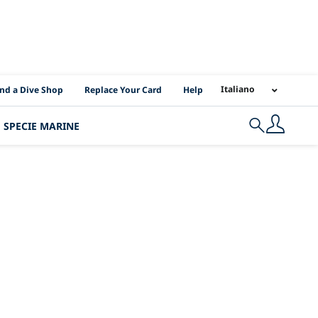
I Location Links
Italiano
ind a Dive Shop
Replace Your Card
Help
SPECIE MARINE
Search