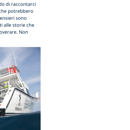
do di raccontarci
e che potrebbero
pensieri sono
i alle storie che
roverare. Non