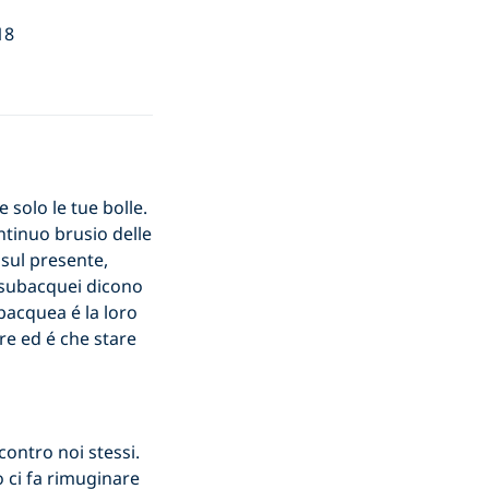
18
solo le tue bolle.
ntinuo brusio delle
 sul presente,
I subacquei dicono
ubacquea é la loro
re ed é che stare
contro noi stessi.
 ci fa rimuginare