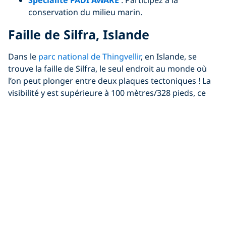
conservation du milieu marin.
Faille de Silfra, Islande
Dans le
parc national de Thingvellir
, en Islande, se
trouve la faille de Silfra, le seul endroit au monde où
l’on peut plonger entre deux plaques tectoniques ! La
visibilité y est supérieure à 100 mètres/328 pieds, ce
qui en fait l’une des meilleures au monde. C’est une
destination pour des formations rocheuses
monumentales et un mélange de teintes bleues d’eau
douce, où la
Spécialité PADI Dry Suit Diver
sera
certainement utile.
Spécialités proposées :
Dry Suit Diver
: Restez au chaud et au sec dans
les eaux froides.
Altitude Diver
: Plongez en altitude dans un