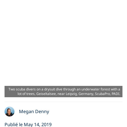
Two scuba divers on a drysuit dive through an underwater forest with a
lot of trees, Geiseltalsee, near Leipzig, Germany, ScubaPro, PADI.
Megan Denny
Publié le May 14, 2019