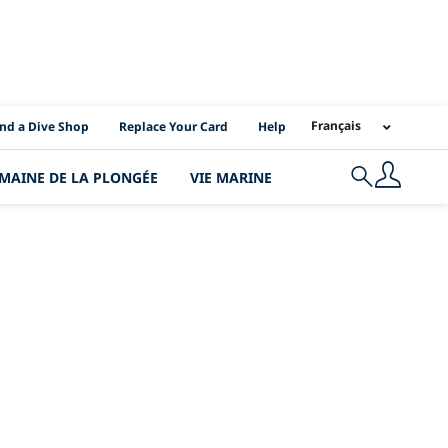
I Location Links
Français
ind a Dive Shop
Replace Your Card
Help
MAINE DE LA PLONGÉE
VIE MARINE
Search