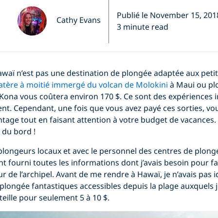
Publié le November 15, 201
Cathy Evans
3 minute read
waï n’est pas une destination de plongée adaptée aux peti
atère à moitié immergé du volcan de Molokini
à Maui ou pl
Kona vous coûtera environ 170 $. Ce sont des expériences i
nt. Cependant, une fois que vous avez payé ces sorties, vo
tage tout en faisant attention à votre budget de vacances.
 du bord !
s plongeurs locaux et avec le personnel des centres de plon
nt fourni toutes les informations dont j’avais besoin pour f
 de l’archipel. Avant de me rendre à Hawaï, je n’avais pas id
 plongée fantastiques accessibles depuis la plage auxquels 
eille pour seulement 5 à 10 $.