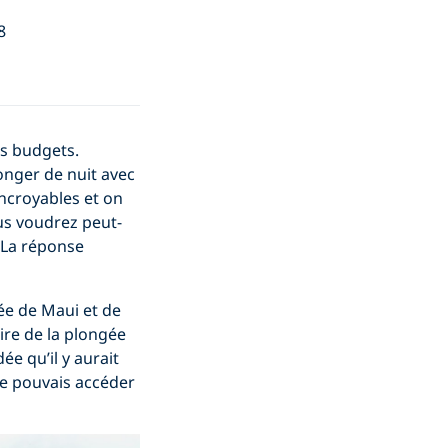
8
ts budgets.
onger de nuit avec
ncroyables et on
us voudrez peut-
 La réponse
gée de Maui et de
aire de la plongée
ée qu’il y aurait
je pouvais accéder