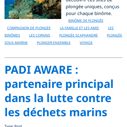
plongée uniques, conçus
pour chaque binôme.
BINÔME DE PLONGÉE
COMPAGNON DE PLONGÉE
LA FAMILLE ET LES AMIS
LES
BINÔMES
LES COPAINS
PLONGÉE SCAPHANDRE
PLONGÉE
SOUS-MARINE
PLONGER ENSEMBLE
VOYAGE
PADI AWARE :
partenaire principal
dans la lutte contre
les déchets marins
Type: Post