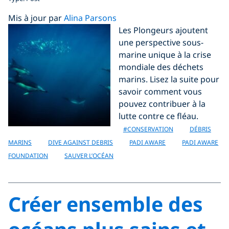
Mis à jour par
Alina Parsons
Les Plongeurs ajoutent
une perspective sous-
marine unique à la crise
mondiale des déchets
marins. Lisez la suite pour
savoir comment vous
pouvez contribuer à la
lutte contre ce fléau.
#CONSERVATION
DÉBRIS
MARINS
DIVE AGAINST DEBRIS
PADI AWARE
PADI AWARE
FOUNDATION
SAUVER L’OCÉAN
Créer ensemble des