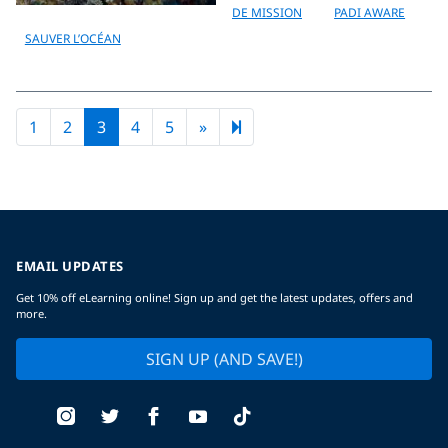
DE MISSION
PADI AWARE
SAUVER L’OCÉAN
Next page
9
1
2
3
4
5
»
EMAIL UPDATES
Get 10% off eLearning online! Sign up and get the latest updates, offers and
more.
SIGN UP (AND SAVE!)