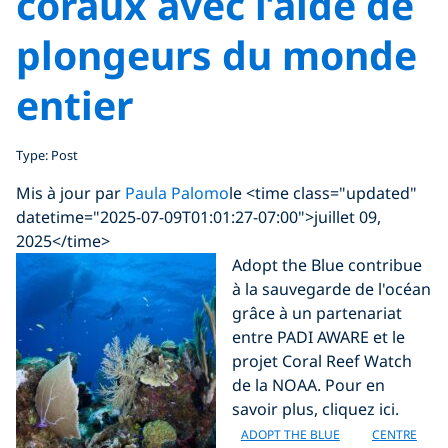
coraux avec l’aide de
plongeurs du monde
entier
Type: Post
Mis à jour par
Paula Palomo
le <time class="updated"
datetime="2025-07-09T01:01:27-07:00">juillet 09,
2025</time>
Adopt the Blue contribue
à la sauvegarde de l'océan
grâce à un partenariat
entre PADI AWARE et le
projet Coral Reef Watch
de la NOAA. Pour en
savoir plus, cliquez ici.
ADOPT THE BLUE
CENTRE