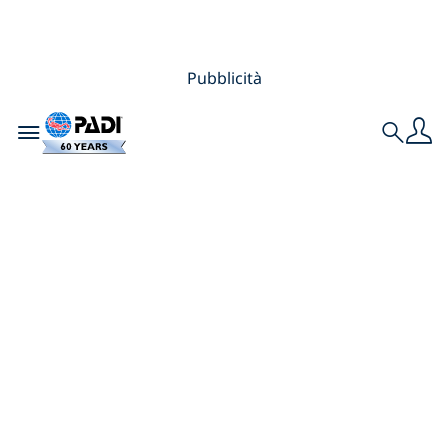
Pubblicità
Toggle navigation
Search
I nuovi PADI
AmbassaDiver per il
2025