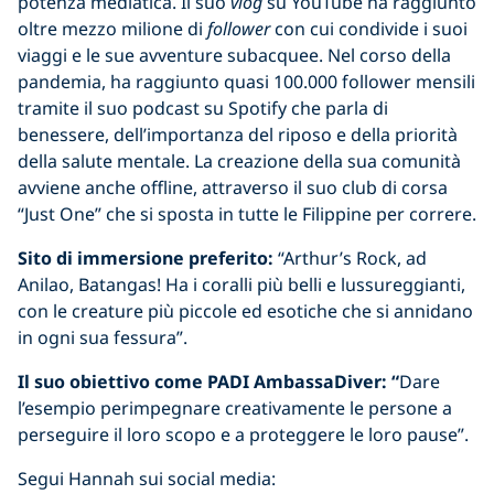
potenza mediatica. Il suo
vlog
su YouTube ha raggiunto
oltre mezzo milione di
follower
con cui condivide i suoi
viaggi e le sue avventure subacquee. Nel corso della
pandemia, ha raggiunto quasi 100.000 follower mensili
tramite il suo podcast su Spotify che parla di
benessere, dell’importanza del riposo e della priorità
della salute mentale. La creazione della sua comunità
avviene anche offline, attraverso il suo club di corsa
“Just One” che si sposta in tutte le Filippine per correre.
Sito di immersione preferito:
“Arthur’s Rock, ad
Anilao, Batangas! Ha i coralli più belli e lussureggianti,
con le creature più piccole ed esotiche che si annidano
in ogni sua fessura”.
Il suo obiettivo come PADI AmbassaDiver: “
Dare
l’esempio perimpegnare creativamente le persone a
perseguire il loro scopo e a proteggere le loro pause”.
Segui Hannah sui social media: