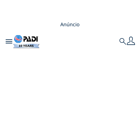
Anúncio
Toggle navigation
Search
Apresentando os
novos
AmbassaDivers da