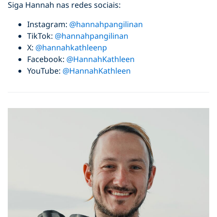
Siga Hannah nas redes sociais:
Instagram:
@hannahpangilinan
TikTok:
@hannahpangilinan
X:
@hannahkathleenp
Facebook:
@HannahKathleen
YouTube:
@HannahKathleen