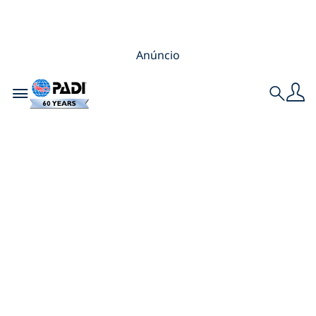
Anúncio
Toggle navigation
Search
Dra. Sylvia Earle é
nomeada a primeira
embaixadora