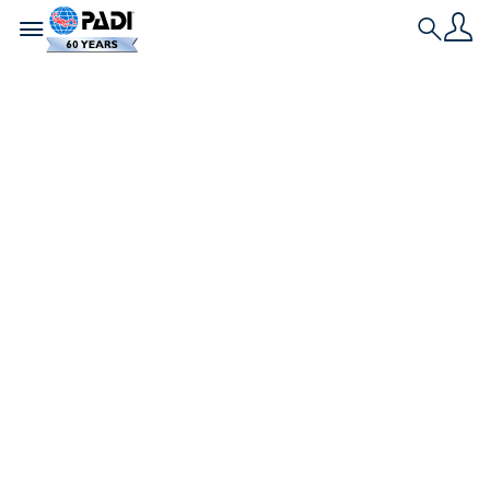
Toggle navigation
Search
シルビア・アール博
士がPADI初の
Emeritus
AmbassaDiver（名
誉アンバサダイバ
ー）に任命