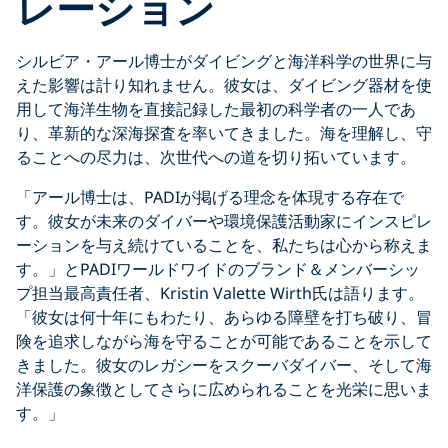
レーション
シルビア・アール博士がダイビングと海洋科学の世界に与
えた影響は計り知れません。彼女は、ダイビング器材を使
用して海洋生物を直接記録した最初の科学者の一人であ
り、革新的な深海探査を率いてきました。海を理解し、守
ることへの尽力は、次世代への道を切り拓いています。
「アール博士は、PADIが掲げる理念を体現する存在で
す。彼女が未来のダイバーや環境保護活動家にインスピレ
ーションを与え続けていることを、私たちは心から称えま
す。」とPADIワールドワイドのブランド＆メンバーシッ
プ担当最高責任者、Kristin Valette Wirth氏は語ります。
「彼女は何十年にもわたり、あらゆる障壁を打ち破り、冒
険を追求しながら海を守ることが可能であることを示して
きました。彼女のレガシーをスクーバダイバー、そして海
洋保護の象徴としてさらに広められることを光栄に思いま
す。」