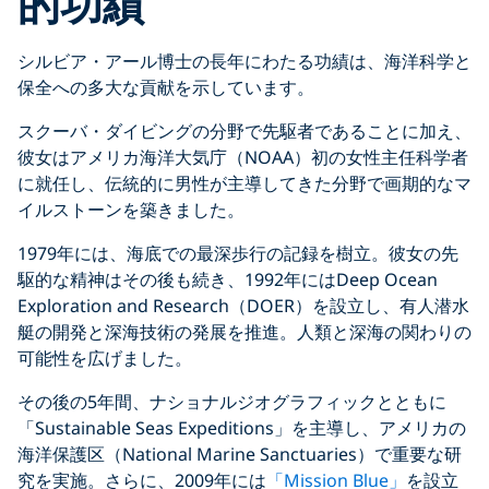
的功績
シルビア・アール博士の長年にわたる功績は、海洋科学と
保全への多大な貢献を示しています。
スクーバ・ダイビングの分野で先駆者であることに加え、
彼女はアメリカ海洋大気庁（NOAA）初の女性主任科学者
に就任し、伝統的に男性が主導してきた分野で画期的なマ
イルストーンを築きました。
1979年には、海底での最深歩行の記録を樹立。彼女の先
駆的な精神はその後も続き、1992年にはDeep Ocean
Exploration and Research（DOER）を設立し、有人潜水
艇の開発と深海技術の発展を推進。人類と深海の関わりの
可能性を広げました。
その後の5年間、ナショナルジオグラフィックとともに
「Sustainable Seas Expeditions」を主導し、アメリカの
海洋保護区（National Marine Sanctuaries）で重要な研
究を実施。さらに、2009年には
「Mission Blue」
を設立