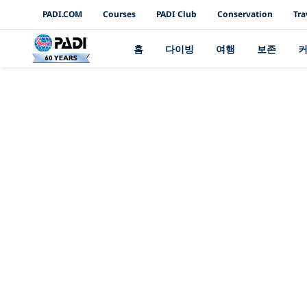
PADI Channels
PADI.COM
Courses
PADI Club
Conservation
Tra
홈
다이빙
여행
보존