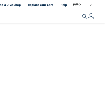
I Location Links
한국어
ind a Dive Shop
Replace Your Card
Help
Search