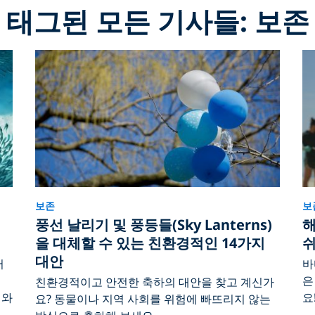
태그된 모든 기사들: 보존
보존
보
풍선 날리기 및 풍등들(Sky Lanterns)
해
을 대체할 수 있는 친환경적인 14가지
쉬
대안
어
바
의
은
친환경적이고 안전한 축하의 대안을 찾고 계신가
어와
요
요? 동물이나 지역 사회를 위험에 빠뜨리지 않는