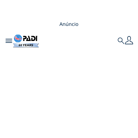
Anúncio
Toggle navigation
Search
Guia de
Equipamentos para
Iniciantes em
Mergulho Livre