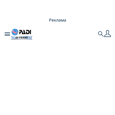
Реклама
Toggle navigation
Search
Как отпраздновать
ваши дайверские
юбилеи