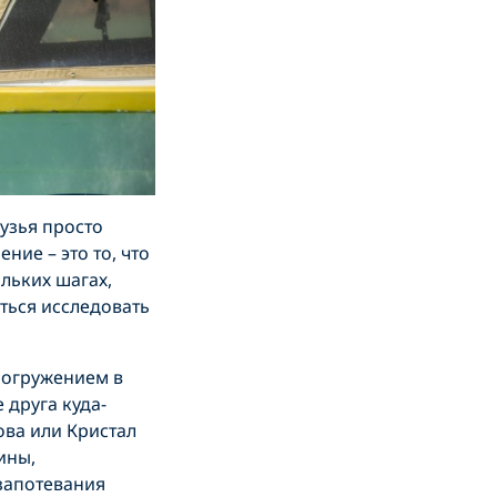
узья просто
ние – это то, что
ольких шагах,
ться исследовать
погружением в
 друга куда-
ова или Кристал
ины,
 запотевания