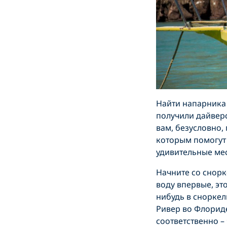
Найти напарника 
получили дайверск
вам, безусловно,
которым помогут 
удивительные мес
Начните со снорк
воду впервые, эт
нибудь в сноркел
Ривер во Флориде
соответственно –