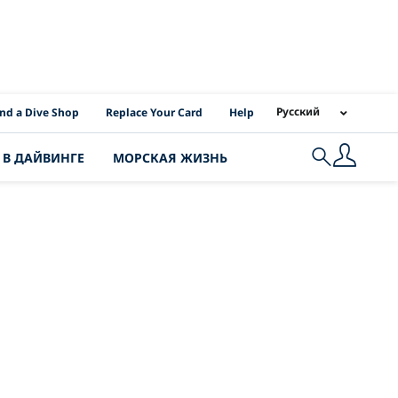
I Location Links
Русский
ind a Dive Shop
Replace Your Card
Help
 В ДАЙВИНГЕ
МОРСКАЯ ЖИЗНЬ
Search