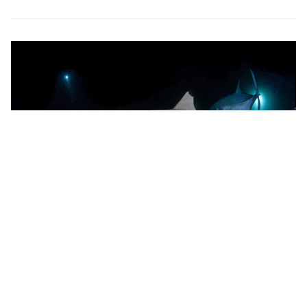
Дайвинг с акулами во время ночного погружения на
Мальдивах.
Дайвинг с
рифовыми акулами