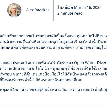
โพสต์เมื่อ March 16, 2026
Alex Baackes
2 minute read
จบ้านพักตากอากาศในฟลอริดาคีย์เป็นครั้งแรก คุณคงนึกไม่ถึงว่าจะ
ด้วยความตื่นเต้นที่จะได้สวมชุดเว็ทสูทแล้วรีบลงไปดำน้ำที่ชายฝั่ง
 แม้แต่คนที่เก่งที่สุดและชอบความท้าทายที่สุด – เราอาจจะตกอยู่
ังเกาะเต่า ประเทศไทย เกาะที่ฉันได้รับใบรับรอง Open Water Diver
ำงานเป็นช่างถ่ายวิดีโอใต้น้ำ – พูดง่าย ๆ ก็คือเกาะที่ฉันใช้เวลาอยู
ังรอบ ๆ เกาะที่คุ้นเคยแห่งนี้จะมีอะไรให้ฉันบ้าง แต่หลังจากหกเ
ก็ยิ่งหลงรักการดำน้ำได๊พ์แรกของฉันมากกว่าที่เคย
อเหตุผลที่นักดำน้ำอาจเริ่มรู้สึกเบื่อหน่ายกับการดำน้ำ และวิธีที่หลั