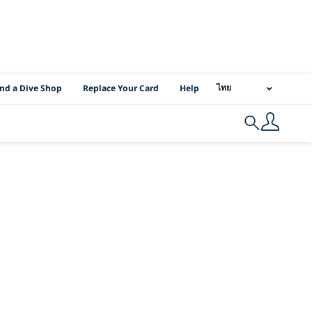
I Location Links
ไทย
ind a Dive Shop
Replace Your Card
Help
Search