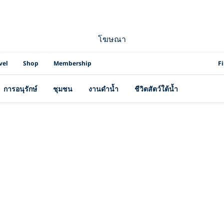
โฆษณา
PAD
vel
Shop
Membership
F
การอนุรักษ์
ชุมชน
งานดำน้ำ
ชีวิตสัตว์ใต้น้ำ