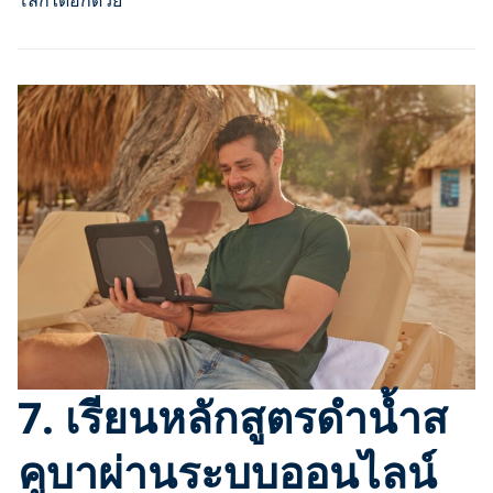
7. เรียนหลักสูตรดำน้ำส
คูบาผ่านระบบออนไลน์