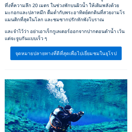
ทึ่งที่ความลึก 20 เมตร ในช่วงพักบนผิวน้ำ ให้เติมพลังด้วย
มะกอกและปลาหมึก ดื่มด่ำกับพระอาทิตย์ตกดินที่สวยงามโร
แมนติกที่สุดในโลก และชมซากปรักหักพังโบราณ
และจำไว้ว่า อย่าเอาเร็กกูเลเตอร์ออกจากปากตอนดำน้ำ เว้น
แต่จะจูบกันแบบเร็ว ๆ
จุดหมายปลายทางที่ดีที่สุดเพื่อไปเยี่ยมชมในยุโรป