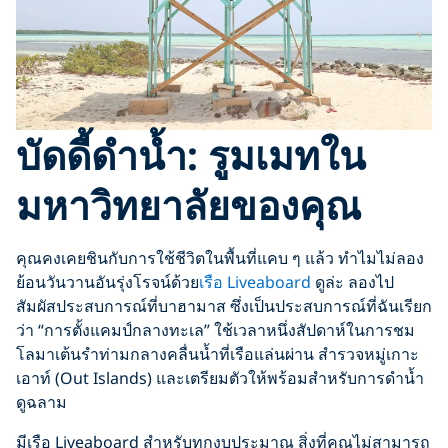
บัดดี้ดำน้ำ: รูมเมทใน
มหาวิทยาลัยของคุณ
คุณคงเคยชินกับการใช้ชีวิตในพื้นที่แคบ ๆ แล้ว ทำไมไม่ลอง
ย้อนวันวานอันรุ่งโรจน์ด้วย
เรือ Liveaboard
ดูล่ะ ลองไป
สัมผัสประสบการณ์ที่บาฮามาส ซึ่งเป็นประสบการณ์ที่ฉันเรียก
ว่า “การตั้งแคมป์กลางทะเล” ใช้เวลาหนึ่งสัปดาห์ในการชม
โลมาเต้นรำท่ามกลางคลื่นน้ำที่เรือแล่นผ่าน สำรวจหมู่เกาะ
เอาท์ (Out Islands) และเตรียมตัวให้พร้อมสำหรับการดำน้ำ
ดูฉลาม
มีเรือ Liveaboard สำหรับทุกงบประมาณ สิ่งที่คุณไม่สามารถ