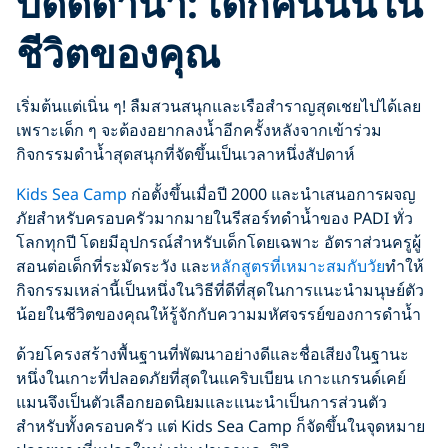
บัดดี้ดำน้ำ: เด็กคนนั้นใน
ชีวิตของคุณ
เริ่มต้นแต่เนิ่น ๆ! ลืมสวนสนุกและเรือสำราญสุดเชยไปได้เลย
เพราะเด็ก ๆ จะต้องอยากลงน้ำอีกครั้งหลังจากเข้าร่วม
กิจกรรมดำน้ำสุดสนุกที่จัดขึ้นเป็นเวลาหนึ่งสัปดาห์
Kids Sea Camp
ก่อตั้งขึ้นเมื่อปี 2000 และนำเสนอการผจญ
ภัยสำหรับครอบครัวมากมายในรีสอร์ทดำน้ำของ PADI ทั่ว
โลกทุกปี โดยมีอุปกรณ์สำหรับเด็กโดยเฉพาะ อัตราส่วนครูผู้
สอนต่อเด็กที่ระมัดระวัง และ
หลักสูตรที่เหมาะสมกับวัย
ทำให้
กิจกรรมเหล่านี้เป็นหนึ่งในวิธีที่ดีที่สุดในการแนะนำมนุษย์ตัว
น้อยในชีวิตของคุณให้รู้จักกับความมหัศจรรย์ของการดำน้ำ
ด้วยโครงสร้างพื้นฐานที่พัฒนาอย่างดีและชื่อเสียงในฐานะ
หนึ่งในเกาะที่ปลอดภัยที่สุดในแคริบเบียน เกาะแกรนด์เคย์
แมนจึงเป็นตัวเลือกยอดนิยมและแนะนำเป็นการส่วนตัว
สำหรับทั้งครอบครัว แต่ Kids Sea Camp ก็จัดขึ้นในจุดหมาย