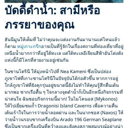
บัดดี้ดำน้ำ: สามีหรือ
ภรรยาของคุณ
ฮันนีมูนให้เต็มที่ ไม่ว่าคุณจะแต่งงานกันมานานแค่ไหนแล้ว
ก็ตาม
หมู่เกาะกรีก
อาจเป็นที่รู้จักในเรื่องสถานที่ท่องเที่ยวที่อยู่
เหนือน้ำมากกว่าที่อยู่ใต้ทะเล แต่ใต้ทะเลอีเจียนสีฟ้าอันโด่งดัง
แห่งนี้ก็มีโลกที่สวยงามอยู่เช่นกัน
ในซานโตรินี ให้มุ่งหน้าไปที่ Nea Kameni ซึ่งเป็นปล่อง
ภูเขาไฟที่เกาะซานโตรินีในปัจจุบันได้ก่อตัวขึ้น หากการอยู่
ใกล้ภูเขาไฟที่ยังคุกรุ่นอยู่ขนาดนี้ยังไม่ทำให้คุณรู้สึกตื่นเต้น
มากพอ ซากเรือตื้น ๆ ใจกลางจุดดำน้ำก็เป็นอีกหนึ่งกิจกรรมที่
น่าสนใจ ฉันชอบกิจกรรมนี้มาก! ในไมโคนอส (Mykonos)
ให้ไปเยี่ยมชมถ้ำ Dragonisi Island Caverns เพื่อความตื่น
เต้นเร้าใจในการว่ายน้ำลอดผ่าน และในนากซอส (Naxos) ให้
ว่ายน้ำวนรอบซากเครื่องบิน Arado 196 German Seaplane
ซึ่งเป็นซากเครื่องบินที่คว่ำลงและยังคงสภาพสมบูรณ์อย่างน่า