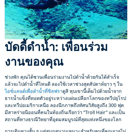
บัดดี้ดำน้ำ: เพื่อนร่วม
งานของคุณ
ช่วงพัก คุณได้ชวนเพื่อนร่วมงานไปดำน้ำด้วยกันได้สำเร็จ
แล้วจะไปดำน้ำที่ไหนดี ลองใช้เวลาช่วงสุดสัปดาห์ยาว ๆ ใน
ไอซ์แลนด์เพื่อดำน้ำที่ซิลฟรา
ดูสิ หุบเขานี้เต็มไปด้วยน้ำจาก
ธารน้ำแข็งที่ทอดตัวอยู่ระหว่างแผ่นเปลือกโลกของทวีปยุโรป
และทวีปอเมริกาเหนือ ลองนึกภาพถึงทัศนวิสัยสูงถึง 300 ฟุต
มีสาหร่ายนีออนที่คนในท้องถิ่นเรียกว่า “Troll Hair” และเป็น
สถานที่ทางธรณีวิทยาที่อุดมสมบูรณ์ที่สุดแห่งหนึ่งของโลก
การเดินทางสั้น ๆ แต่สนุกสนานเหมาะสำหรับคนที่คุณอาจไม่