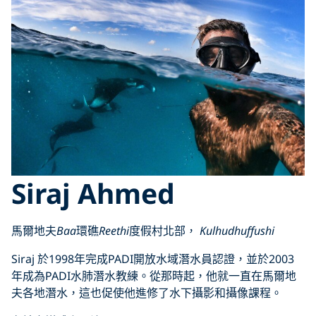
Siraj Ahmed
馬爾地夫
Baa
環礁
Reethi
度假村北部，
Kulhudhuffushi
Siraj 於1998年完成PADI開放水域潛水員認證，並於2003
年成為PADI水肺潛水教練。從那時起，他就一直在馬爾地
夫各地潛水，這也促使他進修了水下攝影和攝像課程。