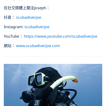
在社交媒體上關注Joseph：
抖音：
scubadiverjoe
Instagram:
scubadiverjoe
YouTube：
https://www.youtube.com/scubadiverjoe
網站：
www.scubadiverjoe.com