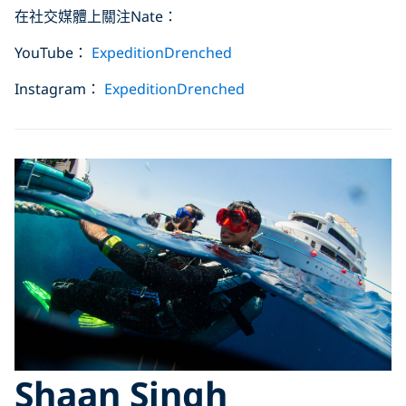
在社交媒體上關注Nate：
YouTube：
ExpeditionDrenched
Instagram：
ExpeditionDrenched
Shaan Singh