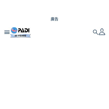
廣告
Toggle navigation
Search
2023年新任 PADI
AmbassaDivers 潛水