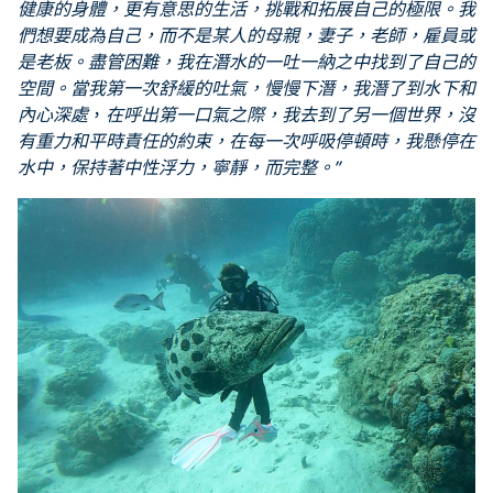
健康的身體，更有意思的生活，挑戰和拓展自己的極限。我
們想要成為自己，而不是某人的母親，妻子，老師，雇員或
是老板。盡管困難，我在潛水的一吐一納之中找到了自己的
空間。當我第一次舒緩的吐氣，慢慢下潛，我潛了到水下和
內心深處
，
在呼出第一口氣之際，我去到了另一個世界，沒
有重力和平時責任的約束，在每一次呼吸停頓時，我懸停在
水中，保持著中性浮力，寧靜，而完整。”