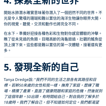
開始水肺潛水確實意味著你潛入了一個迥然不同的世界。不
光是令人驚嘆的珊瑚和難以置信的海洋生物讓你眼界大開，
你的視覺，聽覺，交流和動作也將完全不同。
在水下，準備好迎接各種色彩和生物對你感官體驗的沖擊。
瞧了從未見過的魚類，目睹高齡的海龜遊過，壯觀的鰩魚從
頂上撲下來。這些都是難以置信的第一次體驗，接著還有更
多。
5. 發現全新的自己
Tanya Dredge說: “
我們不同的生活之旅各有其路徑和目
標。若幹
50
來歲的女性和我一樣，撫育了家庭，歷練了職
場，積攢了產業，直面了健康問題和家庭的危機，然後就到
了這個年齡。
50
出頭，有時間給自己，對自我的了解多於
18
歲時。我們了解自己，但不知道如何定位。我們都渴望