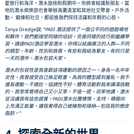
愛旅行和海洋。潛水旅途和假期中，你將會結識新朋友，當
地的潛水俱樂部也會舉辦海灘清潔和其他社交聚會。戶外活
動， 鍛煉和社交，都促進我們保持活躍和年輕的心態。
Tanya Dredge說: “
PADI
潛店提供了一個公平的的遊戲場地
和夥伴！我們都接受同樣的培訓，完善同樣的技巧和繼續學
習。通過
PADI
潛店學習潛水，你得以結識廣泛的人群
—
不同
的類型，年齡，性別和族裔。有些和我結為摯友，有的只是
一天的潛伴。潛水包容大家。
潛水的包容性是我喜歡這項運動的原因之一。身為一名中年
女性，我曾感受自己無足輕重，為我的體型感到羞恥。我不
擅長運動，不健壯，協調性不好，體育活動對我來講滿挑戰
的，我常常覺得自己又小又笨，不值一提。坦率地講，潛水
從沒讓我有這些感覺。
PADI
潛水社團慷慨，支持，積極向
上充滿正能量，讓我覺得自己被擁抱和接納—包括我的橙皮
脂肪。”
4.
探索全新的世界