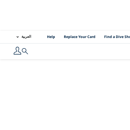
PADI Location Links
العربية
Help
Replace Your Card
Find a Dive Sh
Search