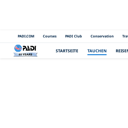
PADI Channels
PADI.COM
Courses
PADI Club
Conservation
Tra
STARTSEITE
TAUCHEN
REISE