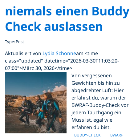
niemals einen Buddy
Check auslassen
Type: Post
Aktualisiert von
Lydia Schonne
am <time
class="updated" datetime="2026-03-30T11:03:20-
07:00">März 30, 2026</time>
Von vergessenen
Gewichten bis hin zu
abgedrehter Luft: Hier
erfährst du, warum der
BWRAF-Buddy-Check vor
jedem Tauchgang ein
Muss ist, egal wie
erfahren du bist.
BUDDY-CHECK
BWARF