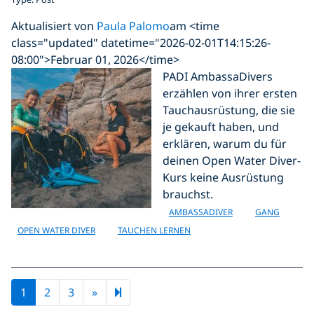
Aktualisiert von
Paula Palomo
am <time
class="updated" datetime="2026-02-01T14:15:26-
08:00">Februar 01, 2026</time>
PADI AmbassaDivers
erzählen von ihrer ersten
Tauchausrüstung, die sie
je gekauft haben, und
erklären, warum du für
deinen Open Water Diver-
Kurs keine Ausrüstung
brauchst.
AMBASSADIVER
GANG
OPEN WATER DIVER
TAUCHEN LERNEN
Next page
13
1
2
3
»