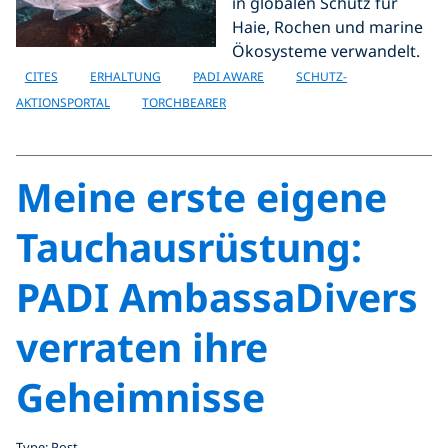
in globalen Schutz für
Haie, Rochen und marine
Ökosysteme verwandelt.
CITES
ERHALTUNG
PADI AWARE
SCHUTZ-
AKTIONSPORTAL
TORCHBEARER
Meine erste eigene
Tauchausrüstung:
PADI AmbassaDivers
verraten ihre
Geheimnisse
Type: Post