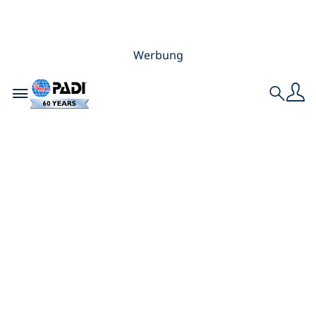
Werbung
Toggle navigation
Search
Tipps und Tricks für
einen
reibungslosen PADI
Open Water Diver-