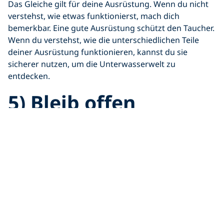
Das Gleiche gilt für deine Ausrüstung. Wenn du nicht
verstehst, wie etwas funktionierst, mach dich
bemerkbar. Eine gute Ausrüstung schützt den Taucher.
Wenn du verstehst, wie die unterschiedlichen Teile
deiner Ausrüstung funktionieren, kannst du sie
sicherer nutzen, um die Unterwasserwelt zu
entdecken.
5) Bleib offen
Für die meisten ist das Atmen unter Wasser eine
vollkommen neue Erfahrung. Wenn das auf dich
zutrifft, gratulieren wir dir, dass du etwas Spannendes
und Neues ausprobierst! Dennoch können neues
Wissen und neue Fertigkeiten verwirrend, frustrierend
und/oder schwierig sein. Gib nicht auf!
Komme stattdessen unvoreingenommen zum
Unterricht, zu Lerneinheiten im Pool und zu Open