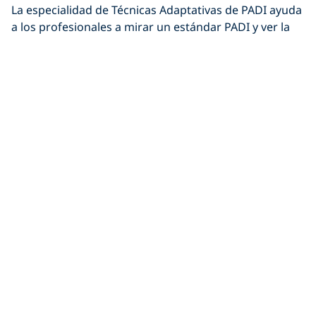
La especialidad de Técnicas Adaptativas de PADI ayuda
a los profesionales a mirar un estándar PADI y ver la
flexibilidad que ya existe allí. Aprenden cómo
implementar técnicas fácilmente para capitalizar las
fortalezas de sus estudiantes y ayudar a cada uno a
superar sus desafíos únicos.
Bob Taradash, director ejecutivo de Patriots For
Disabled Divers (PFDD), es
PADI Master Scuba Diver
Trainer
e Instructor adaptativo, comprometido a
ayudar a los veteranos discapacitados a recuperar la
confianza y superar los desafíos físicos y mentales a
través del poder curativo del buceo.
PFDD es una organización benéfica inspirada por los
veteranos discapacitados. Él comparte:
“Somos un
grupo de buzos dedicados a llevar la alegría y los
beneficios terapéuticos del buceo a los veteranos con
discapacidades. Hasta la fecha, hemos ayudado a más de