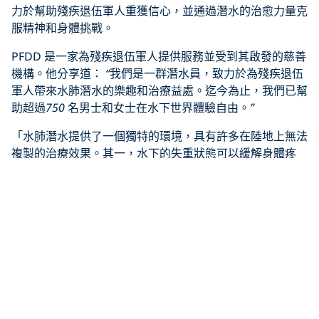
力於幫助殘疾退伍軍人重獲信心，並通過潛水的治愈力量克
服精神和身體挑戰。
PFDD 是一家為殘疾退伍軍人提供服務並受到其啟發的慈善
機構。他分享道：
“
我們是一群潛水員，致力於為殘疾退伍
軍人帶來水肺潛水的樂趣和治療益處。迄今為止，我們已幫
助超過
750
名男士和女士在水下世界體驗自由。
”
「水肺潛水提供了一個獨特的環境，具有許多在陸地上無法
複製的治療效果。其一，水下的失重狀態可以緩解身體疼
痛。此外，完成水肺潛水認證可以幫助殘疾人感覺更有掌控
力量並體驗成就感。如果我可以在水下呼吸，還有什麼可
能？我們的潛水員也告訴我們水肺潛水對精神的好處，在安
靜的水下世界中，讓他們有機會集中註意力並呼吸。
”
Click to display the embedded
YouTube video