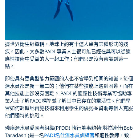
據世界衛生組織稱，地球上約有十億人患有某種形式的殘
疾。因此，大多數PADI 專業人士很可能已經在與可以從適
應性技術中受益的人一起工作；他們只是沒有意識到這一
點。
即使具有更典型能力範圍的人也不會學到相同的知識。每個
潛水員都是獨一無二的；他們在某些技能上遇到困難，而在
其他技能上卻沒有困難。 PADI 的適應性技術專業可協助專
業人士了解PADI 標準並了解其中已存在的靈活性。他們學
習如何輕鬆地實施技術來利用學生的優勢並幫助每個人克服
他們獨特的挑戰。
殘疾潛水員愛國者組織(PFDD) 執行董事鮑勃·塔拉達什(Bob
Taradash )是一名
PADI名仕潛水員訓練官
和適性教練，致