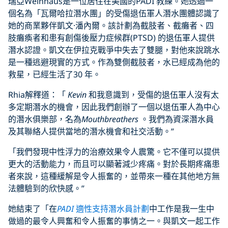
瑞亞Weinhaus是一位居住在美國的PADI 教練。她透過一
個名為「瓦爾哈拉潛水團」的受傷退伍軍人潛水團體認識了
她的商業夥伴凱文·潘內爾。該計劃為截肢者、截癱者、四
肢癱瘓者和患有創傷後壓力症候群(PTSD) 的退伍軍人提供
潛水認證。凱文在伊拉克戰爭中失去了雙腿，對他來說跳水
是一種逃避現實的方式。作為雙側截肢者，水已經成為他的
救星，已經生活了30 年。
Rhia解釋道：「
Kevin
和我意識到，受傷的退伍軍人沒有太
多定期潛水的機會，因此我們創辦了一個以退伍軍人為中心
的潛水俱樂部，名為
Mouthbreathers
。我們為資深潛水員
及其聯絡人提供當地的潛水機會和社交活動。”
「我們發現中性浮力的治療效果令人震驚。它不僅可以提供
更大的活動能力，而且可以顯著減少疼痛。對於長期疼痛患
者來說，這種緩解是令人振奮的，並帶來一種在其他地方無
法體驗到的欣快感。”
她結束了「在
PADI
適性支持潛水員計劃
中工作是我一生中
做過的最令人興奮和令人振奮的事情之一。與凱文一起工作