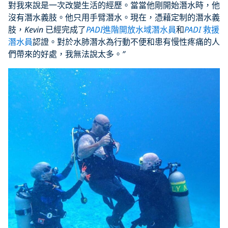
對我來說是一次改變生活的經歷。當當他剛開始潛水時，他
沒有潛水義肢。他只用手臂潛水。現在，憑藉定制的潛水義
肢，
Kevin
已經完成了
PADI
進階開放水域潛水員
和
PADI
救援
潛水員
認證。對於水肺潛水為行動不便和患有慢性疼痛的人
們帶來的好處，我無法說太多。
”