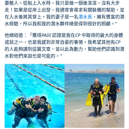
要敵人。從船上入水時，我只是做一個後滾滾，沒有大步
走！如果是從岸上出發，我通常會尋求有關裝備的幫助，並
在入水後將其穿上。我的妻子是一名
潛水長
，擁有豐富的潛
水經驗，所以我和我的潛水夥伴總是得到很好的照顧。”
他總結道：「獲得
PADI
認證是我在
CP
中取得的最大的身體
成就之一，也是我感到非常自豪的事情。我希望其他有
CP
的人能夠讀到這篇文章，並以此為動力，幫助他們認識到潛
水對他們來說也是可能的。
”