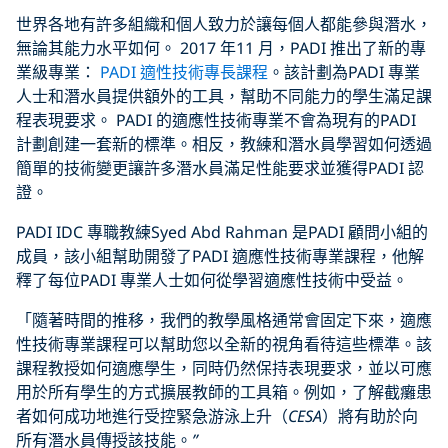
世界各地有許多組織和個人致力於讓每個人都能參與潛水，
無論其能力水平如何。 2017 年11 月，PADI 推出了新的專
業級專業：
PADI 適性技術專長課程
。該計劃為PADI 專業
人士和潛水員提供額外的工具，幫助不同能力的學生滿足課
程表現要求。 PADI 的適應性技術專業不會為現有的PADI
計劃創建一套新的標準。相反，教練和潛水員學習如何透過
簡單的技術變更讓許多潛水員滿足性能要求並獲得PADI 認
證。
PADI IDC 專職教練Syed Abd Rahman 是PADI 顧問小組的
成員，該小組幫助開發了PADI 適應性技術專業課程，他解
釋了每位PADI 專業人士如何從學習適應性技術中受益。
「隨著時間的推移，我們的教學風格通常會固定下來，適應
性技術專業課程可以幫助您以全新的視角看待這些標準。該
課程教授如何適應學生，同時仍然保持表現要求，並以可應
用於所有學生的方式擴展教師的工具箱。例如，了解截癱患
者如何成功地進行受控緊急游泳上升（
CESA
）將有助於向
所有潛水員傳授該技能。
”