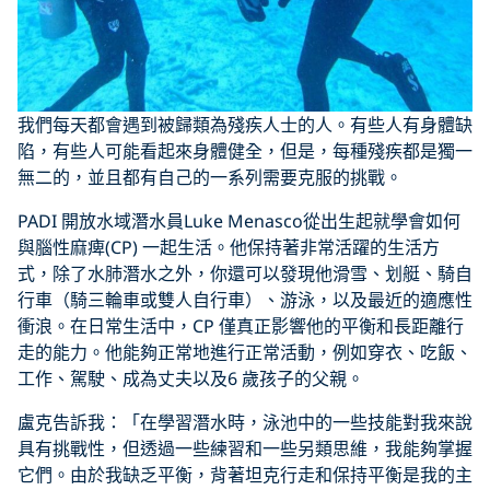
我們每天都會遇到被歸類為殘疾人士的人。有些人有身體缺
陷，有些人可能看起來身體健全，但是，每種殘疾都是獨一
無二的，並且都有自己的一系列需要克服的挑戰。
PADI 開放水域潛水員Luke Menasco從出生起就學會如何
與腦性麻痺(CP) 一起生活。他保持著非常活躍的生活方
式，除了水肺潛水之外，你還可以發現他滑雪、划艇、騎自
行車（騎三輪車或雙人自行車）、游泳，以及最近的適應性
衝浪。在日常生活中，CP 僅真正影響他的平衡和長距離行
走的能力。他能夠正常地進行正常活動，例如穿衣、吃飯、
工作、駕駛、成為丈夫以及6 歲孩子的父親。
盧克告訴我：「在學習潛水時，泳池中的一些技能對我來說
具有挑戰性，但透過一些練習和一些另類思維，我能夠掌握
它們。由於我缺乏平衡，背著坦克行走和保持平衡是我的主