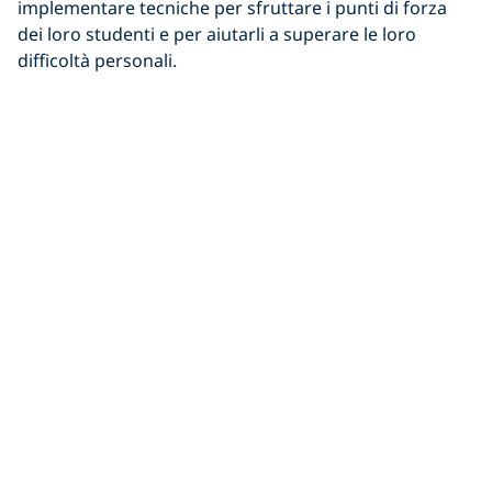
implementare tecniche per sfruttare i punti di forza
dei loro studenti e per aiutarli a superare le loro
difficoltà personali.
Bob Taradash, Executive Director di Patriots For
Disabled Divers (PFDD), è un
PADI Master Scuba Diver
Trainer
e Adaptive Instructor, impegnato ad aiutare
veterani di guerra disabili a recuperare la fiducia nelle
proprie capacità e a superare difficoltà mentali e
fisiche attraverso il sollievo fornito dalla subacquea.
PFDD è un’organizzazione di beneficenza pensata per i
veterani di guerra e dedicata a loro. Bob dice: “S
iamo
un gruppo di subacquei dedicati a far conoscere ai veterani
con disabilità la gioia i vantaggi terapeutici offerti dalla
subacquea. Ad oggi, abbiamo aiutato oltre 750 uomini e
donne a sperimentare il senso di libertà offerto dal mondo
sommerso.”
“
La subacquea offre un ambiente unico, ricco di aspetti