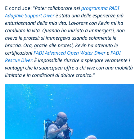
E conclude: “
Poter collaborare
nel
programma PADI
Adaptive Support Diver
è stata una delle esperienze più
entusiasmanti della mia vita. Lavorare con Kevin mi ha
cambiato la vita. Quando ho iniziato a immergersi, non
aveva le protesi: si immergeva usando solamente le
braccia. Ora, grazie alle protesi, Kevin ha ottenuto le
certificazioni
PADI Advanced Open Water Diver
e
PADI
Rescue Diver
. È impossibile riuscire a spiegare veramente i
vantaggi che la subacquea offre a chi vive con una mobilità
limitata e in condizioni di dolore cronico.”