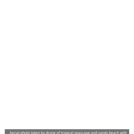
Aerial photo taken by drone of tropical seascape and sandy beach with