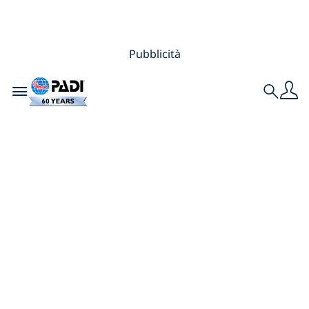
Pubblicità
Toggle navigation
Search
7 cose che puoi fare
per salvare gli
oceani