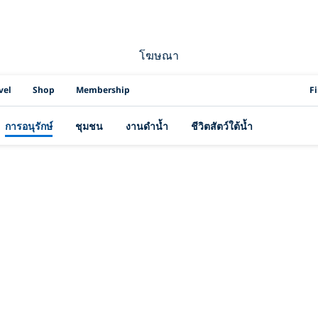
โฆษณา
PAD
vel
Shop
Membership
F
การอนุรักษ์
ชุมชน
งานดำน้ำ
ชีวิตสัตว์ใต้น้ำ