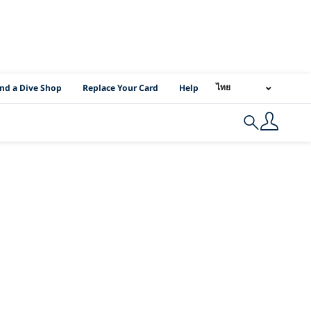
I Location Links
ไทย
ind a Dive Shop
Replace Your Card
Help
Search