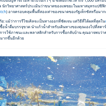
่เป็นปัญหาจะไม่หายไปในเร็ว ๆ นี้ ซึ่งต้องใช้เวลาถึง 1,000 ปีหรื
 นักวิทยาศาสตร์ประเมินว่าขนาดของแพขยะในมหาสมุทรแปซิฟิก
atch
) อาจครอบคลุมพื้นที่สองเท่าของขนาดของรัฐเท็กซัสหรือมากก
ัย: แม้ว่าการรีไซเคิลจะเป็นทางออกที่ชัดเจน แต่วิธีที่ได้ผลที่สุดใน
ซื้อน้ำดื่มบรรจุขวด นำแก้วน้ำสำหรับเดินทางของคุณเองไปที่สตา
่อลดการใช้ภาชนะและพลาสติกสำหรับการซื้อกลับบ้าน คุณอาจพบว่า
มากขึ้นอีกด้วย