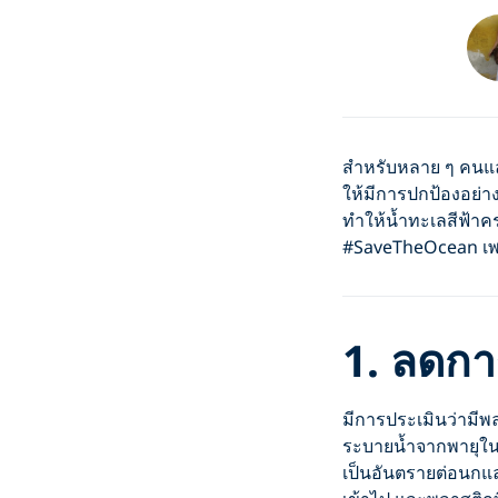
สำหรับหลาย ๆ คนแล้
ให้มีการปกป้องอย่าง
ทำให้น้ำทะเลสีฟ้าค
#SaveTheOcean เ
1.
ลดกา
มีการประเมินว่ามี
ระบายน้ำจากพายุในช
เป็นอันตรายต่อนกและ